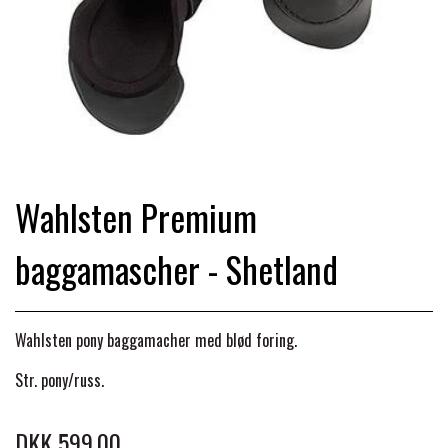
TRAV & GALOP
DÆKKENER & TILBEHØR
JAKKER & VESTE
STRIGLEKASSER & STALDSKABE
SEJRSDÆKKENER
KRAFFT FODER
BANDAGER & BENBESKYTTELSE
SKO & STØVLER
SÅRPLEJE & STALDAPOTEK
TRAVUDSTYR MED NAVN
PREMIER EQUINE
PLEJE & STALD
PISKE & SPORER
SHAMPOO & SHINER
GRIMER & TRÆKTOV
Wahlsten Premium
PREMIER EQUINE REGN - &
TILSKUD & VITAMINER
OUTLET
HJELME
baggamascher - Shetland
HOVPLEJE
OVERGANGSDÆKKEN
SELER & TILBEHØR
LONGERING
SIKKERHEDSVESTE
BRANDS
LÆDER & UDSTYRSPLEJE
PREMIER EQUINE VINTERDÆKKEN
HOVEDLAG & TILBEHØR
Wahlsten pony baggamacher med blød foring.
PONY & SHETTY
Str. pony/russ.
ANIMALINTEX®
HANDSKER
KLIPPEMASKINER & STØVSUGERE
PREMIER EQUINE STALDDÆKKEN
GAMSCHER & BANDAGER
DKK 599,00
TRANSPORT UDSTYR