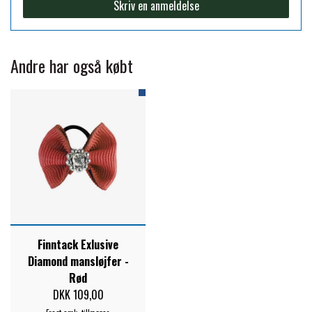
Skriv en anmeldelse
FORAN EQUINE
PREMIER EQUINE SADLER
Andre har også købt
GP TACK
PREMIER EQUINE SADEL TILBEHØR
HAPPY MOUTH
PREMIER EQUINE SADELUNDERLAG
HEVARI
PREMIER EQUINE PADS
JACKS
PREMIER EQUINE BENBESKYTTELSE
Finntack Exlusive
KÄLLQUIST EQUESTIAN
Diamond mansløjfer -
PREMIER EQUINE TRANSPORT
Rød
BESKYTTELSE
DKK 109,00
LEMIEUX