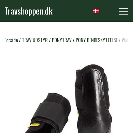
Travshoppen.dk
NYHEDER
Forside
TRAV UDSTYR
PONYTRAV
PONY BENBESKYTTELSE
Wahls
HEST
GRIMER & TRÆKTOVE
RYTTER
TRENSER & TILBEHØR
RIDEBUKSER & LEGGINS
PLEJE & STALD
SADLER & TILBEHØR
TRØJER, BLUSER & T-SHIRTS
STRIGLER & TILBEHØR