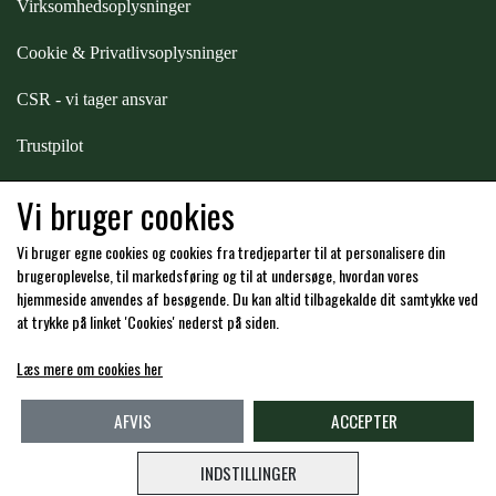
Virksomhedsoplysninger
STAR TACK
Cookie & Privatlivsoplysninger
STUD MUFFIN
CSR - vi tager ansvar
Trustpilot
TIMER GPS
Samarbejde
-
affiliates
Vi bruger cookies
TKO
Vi bruger egne cookies og cookies fra tredjeparter til at personalisere din
Hos os kan du betale med:
brugeroplevelse, til markedsføring og til at undersøge, hvordan vores
hjemmeside anvendes af besøgende. Du kan altid tilbagekalde dit samtykke ved
WAHLSTEN
at trykke på linket 'Cookies' nederst på siden.
Læs mere om cookies her
WALDHAUSEN
Kommende åbningstider i butikken i Charlottenlund
AFVIS
ACCEPTER
WALSH
INDSTILLINGER