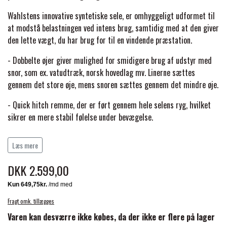
BACK ON TRACK
STRØMPER
INSEKTBESKYTTELSE
PREMIER EQUINE LINERS & DÆKKEN
TRAVDÆKKEN & TILBEHØR
Wahlstens innovative syntetiske sele, er omhyggeligt udformet til
TILBEHØR
at modstå belastningen ved intens brug, samtidig med at den giver
TERAPI PRODUKTER
CARR & DAY & MARTIN
HUER & HALSTØRKLÆDER
den lette vægt, du har brug for til en vindende præstation.
HESTEBOLCHER & TREATS
SKO & VÆRKTØJ
PREMIER EQUINE WALKER & RIDEDÆKKEN
- Dobbelte øjer giver mulighed for smidigere brug af udstyr med
CUSTOM
GAVEARTIKLER VOKSNE
snor, som ex. vatudtræk, norsk hovedlag mv. Linerne sættes
TILSKUD & VITAMINER
VOGNE & TILBEHØR
gennem det store øje, mens snoren sættes gennem det mindre øje.
PREMIER EQUINE INSEKTBESKYTTELSE
DELTACAST
BØRN & JUNIOR
- Quick hitch remme, der er ført gennem hele selens ryg, hvilket
STALD & FOLD
TRAV KUSK
sikrer en mere stabil følelse under bevægelse.
PREMIER EQUINE MAGNET & INFRARØD
- Højkvalitets quick hitch bæreremme med fremragende
EMIN
SKO & SMEDEVÆRKTØJ
Læs mere
TERAPI
holdbarhed til professionel brug.
PONYTRAV
DKK 2.599,00
- De 25 mm brede sikkerhedsremme til hurtigkobling er lavet af
FENWICK LIQUID TITANIUM®
PREMIER EQUINE GRIMER & TRÆKTOV
slidstærkt BioThane-materiale.
MONTÉ
- Den formede underside af selen giver bedre plads til hestens
Fragt omk. tillægges
FINNTACK
manke.
PREMIER EQUINE TRENSE & TILBEHØR
Varen kan desværre ikke købes, da der ikke er flere på lager
GALOP