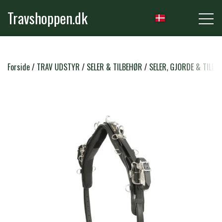
Travshoppen.dk
NYHEDER
Forside
TRAV UDSTYR
SELER & TILBEHØR
SELER, GJORDE & TILBE
HEST
GRIMER & TRÆKTOVE
RYTTER
TRENSER & TILBEHØR
RIDEBUKSER & LEGGINS
PLEJE & STALD
SADLER & TILBEHØR
TRØJER, BLUSER & T-SHIRTS
STRIGLER & TILBEHØR