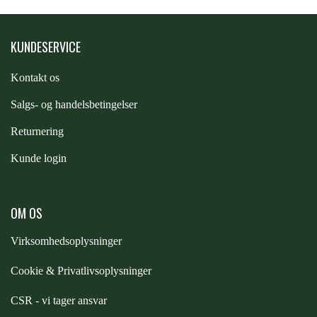
PREMIER EQUINE KØLETERAPI
LIKIT
KUNDESERVICE
PREMIER EQUINE GROOMING & STALD
Kontakt os
MUSTAD
S
algs- og handelsbetingelser
PREMIER EQUINE RYTTER
Returnering
NAF
Kunde login
PHARMACARE
OM OS
PREMIER EQUINE
Virksomhedsoplysninger
Cookie & Privatlivsoplysninger
RACING TACK
CSR - vi tager ansvar