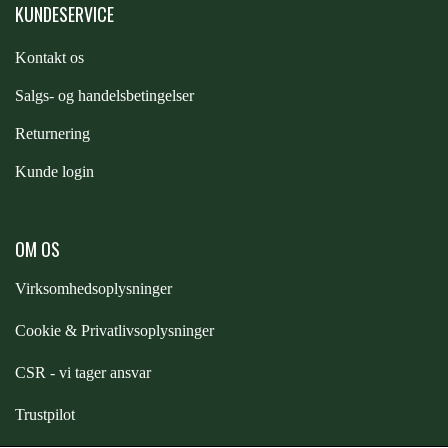
KUNDESERVICE
PREMIER EQUINE KØLETERAPI
LIKIT
Kontakt os
S
algs- og handelsbetingelser
PREMIER EQUINE GROOMING & STALD
MUSTAD
Returnering
Kunde login
PREMIER EQUINE RYTTER
NAF
OM OS
PHARMACARE
Virksomhedsoplysninger
PREMIER EQUINE
Cookie & Privatlivsoplysninger
CSR - vi tager ansvar
RACING TACK
Trustpilot