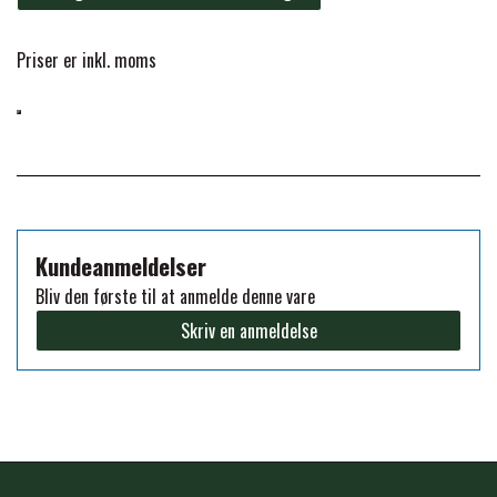
FORAN EQUINE
PREMIER EQUINE SADLER
Priser er inkl. moms
GP TACK
PREMIER EQUINE SADEL TILBEHØR
HAPPY MOUTH
PREMIER EQUINE SADELUNDERLAG
HEVARI
Kundeanmeldelser
PREMIER EQUINE PADS
Bliv den første til at anmelde denne vare
Skriv en anmeldelse
JACKS
PREMIER EQUINE BENBESKYTTELSE
KÄLLQUIST EQUESTIAN
PREMIER EQUINE TRANSPORT
BESKYTTELSE
LEMIEUX