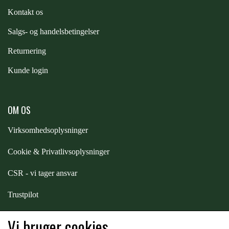
Kontakt os
PREMIER EQUINE KØLETERAPI
LIKIT
S
algs- og handelsbetingelser
Returnering
PREMIER EQUINE GROOMING & STALD
MUSTAD
Kunde login
PREMIER EQUINE RYTTER
NAF
OM OS
Virksomhedsoplysninger
PHARMACARE
Cookie & Privatlivsoplysninger
PREMIER EQUINE
CSR - vi tager ansvar
Trustpilot
RACING TACK
Samarbejde
-
affiliates
Vi bruger cookies