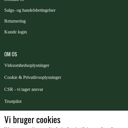
STAR TACK
S
algs- og handelsbetingelser
Returnering
STUD MUFFIN
Kunde login
TIMER GPS
OM OS
TKO
Virksomhedsoplysninger
Cookie & Privatlivsoplysninger
WAHLSTEN
CSR - vi tager ansvar
WALDHAUSEN
Trustpilot
Samarbejde
-
affiliates
Vi bruger cookies
WALSH