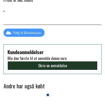
Priser er inkl. moms
FORAN EQUINE
PREMIER EQUINE SADLER
GP TACK
PREMIER EQUINE SADEL TILBEHØR
Tilføj til Ønskeskyen
HAPPY MOUTH
PREMIER EQUINE SADELUNDERLAG
Kundeanmeldelser
HEVARI
Bliv den første til at anmelde denne vare
PREMIER EQUINE PADS
Skriv en anmeldelse
JACKS
PREMIER EQUINE BENBESKYTTELSE
Andre har også købt
KÄLLQUIST EQUESTIAN
PREMIER EQUINE TRANSPORT
BESKYTTELSE
LEMIEUX