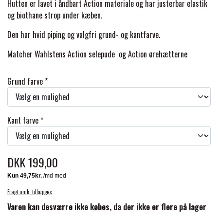
BACK ON TRACK
STRØMPER
Hutten er lavet i åndbart Action materiale og har
justerbar
elastik
INSEKTBESKYTTELSE
PREMIER EQUINE LINERS & DÆKKEN
TRAVDÆKKEN & TILBEHØR
og biothane
strop under kæben.
TILBEHØR
TERAPI PRODUKTER
CARR & DAY & MARTIN
HUER & HALSTØRKLÆDER
Den har hvid piping og valgfri grund- og kantfarve.
HESTEBOLCHER & TREATS
SKO & VÆRKTØJ
Matcher Wahlstens Action selepude og Action ørehætterne
PREMIER EQUINE WALKER & RIDEDÆKKEN
CUSTOM
GAVEARTIKLER VOKSNE
TILSKUD & VITAMINER
VOGNE & TILBEHØR
Grund farve *
PREMIER EQUINE INSEKTBESKYTTELSE
DELTACAST
BØRN & JUNIOR
STALD & FOLD
TRAV KUSK
Kant farve *
PREMIER EQUINE MAGNET & INFRARØD
EMIN
SKO & SMEDEVÆRKTØJ
TERAPI
PONYTRAV
DKK 199,00
FENWICK LIQUID TITANIUM®
PREMIER EQUINE GRIMER & TRÆKTOV
MONTÉ
Fragt omk. tillægges
FINNTACK
Varen kan desværre ikke købes, da der ikke er flere på lager
PREMIER EQUINE TRENSE & TILBEHØR
GALOP