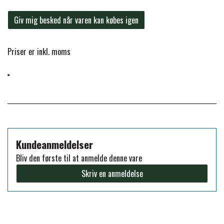
FORAN EQUINE
Giv mig besked når varen kan købes igen
PREMIER EQUINE SADLER
GP TACK
Priser er inkl. moms
PREMIER EQUINE SADEL TILBEHØR
HAPPY MOUTH
PREMIER EQUINE SADELUNDERLAG
HEVARI
PREMIER EQUINE PADS
Kundeanmeldelser
JACKS
Bliv den første til at anmelde denne vare
PREMIER EQUINE BENBESKYTTELSE
Skriv en anmeldelse
KÄLLQUIST EQUESTIAN
PREMIER EQUINE TRANSPORT
BESKYTTELSE
LEMIEUX