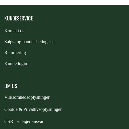
PREMIER EQUINE KØLETERAPI
LIKIT
KUNDESERVICE
PREMIER EQUINE GROOMING & STALD
Kontakt os
MUSTAD
S
algs- og handelsbetingelser
PREMIER EQUINE RYTTER
Returnering
NAF
Kunde login
PHARMACARE
OM OS
PREMIER EQUINE
Virksomhedsoplysninger
Cookie & Privatlivsoplysninger
RACING TACK
CSR - vi tager ansvar