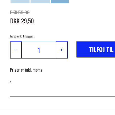
DKK 59,00
DKK 29,50
Fragt omk. tillægges
ELSE
TILFØJ TI
−
+
Priser er inkl. moms