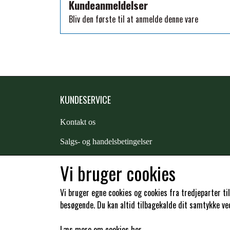
Kundeanmeldelser
TKO
Bliv den første til at anmelde denne vare
WAHLSTEN
WALDHAUSEN
WALSH
ZILCO
QHP -BRANDS OF Q
KUNDESERVICE
PREMIER EQUINE INSEKTBESKYTTELSE
Kontakt os
S
algs- og handelsbetingelser
Returnering
Vi bruger cookies
Kunde login
Vi bruger egne cookies og cookies fra tredjeparter ti
besøgende. Du kan altid tilbagekalde dit samtykke ved 
Læs mere om cookies her