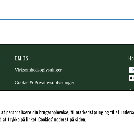
OM OS
Ho
Virksomhedsoplysninger
Cookie & Privatlivsoplysninger
Ko
CSR - vi tager ansvar
Trustpilot
l at personalisere din brugeroplevelse, til markedsføring og til at und
at trykke på linket 'Cookies' nederst på siden.
Samarbejde
-
affiliates