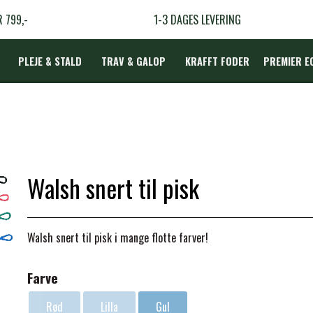
R 799,-
1-3 DAGES LEVERING
PLEJE & STALD
TRAV & GALOP
KRAFFT FODER
PREMIER E
DÆKKEN
Walsh snert til pisk
LBEHØR
N
Walsh snert til pisk i mange flotte farver!
TERAPI
Farve
Rød
Lilla
Gul