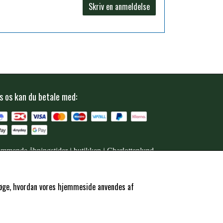
Skriv en anmeldelse
s os kan du betale med:
mmende åbningstider i butikken i Charlottenlund
ersøge, hvordan vores hjemmeside anvendes af