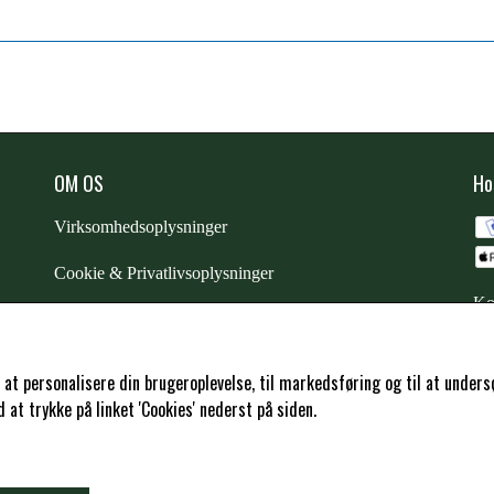
OM OS
Ho
Virksomhedsoplysninger
Cookie & Privatlivsoplysninger
Ko
CSR - vi tager ansvar
Trustpilot
l at personalisere din brugeroplevelse, til markedsføring og til at und
at trykke på linket 'Cookies' nederst på siden.
Samarbejde
-
affiliates