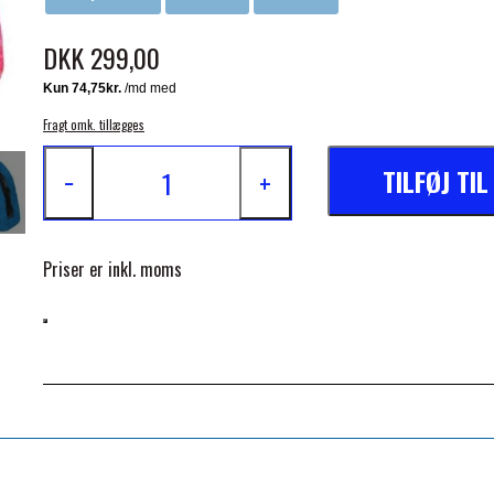
DKK 299,00
Fragt omk. tillægges
TILFØJ TI
−
+
ELSE
Priser er inkl. moms