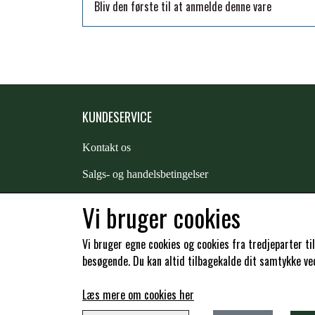
Bliv den første til at anmelde denne vare
TKO
WAHLSTEN
WALDHAUSEN
WALSH
ZILCO
KUNDESERVICE
QHP -BRANDS OF Q
PREMIER EQUINE INSEKTBESKYTTELSE
Kontakt os
S
algs- og handelsbetingelser
Returnering
Vi bruger cookies
Kunde login
Vi bruger egne cookies og cookies fra tredjeparter ti
besøgende. Du kan altid tilbagekalde dit samtykke ved 
Læs mere om cookies her