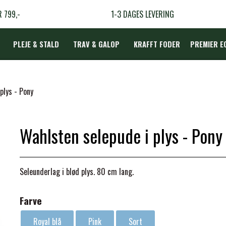
R 799,-
1-3 DAGES LEVERING
PLEJE & STALD
TRAV & GALOP
KRAFFT FODER
PREMIER E
DÆKKEN
plys - Pony
Wahlsten selepude i plys - Pony
LBEHØR
N
Seleunderlag i blød plys. 80 cm lang.
TERAPI
Farve
Royal blå
Pink
Sort