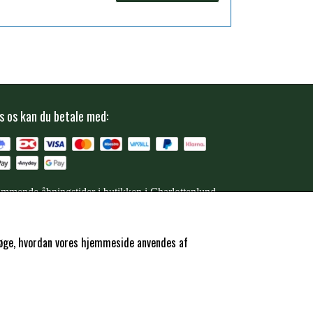
s os kan du betale med:
mmende åbningstider i butikken i Charlottenlund
ersøge, hvordan vores hjemmeside anvendes af