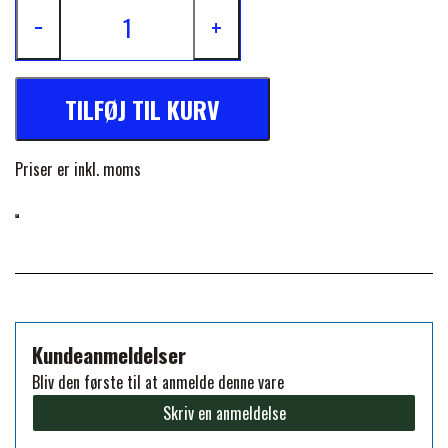
−
+
FORAN EQUINE
PREMIER EQUINE SADLER
GP TACK
TILFØJ TIL KURV
PREMIER EQUINE SADEL TILBEHØR
HAPPY MOUTH
Priser er inkl. moms
PREMIER EQUINE SADELUNDERLAG
HEVARI
PREMIER EQUINE PADS
JACKS
PREMIER EQUINE BENBESKYTTELSE
Kundeanmeldelser
KÄLLQUIST EQUESTIAN
Bliv den første til at anmelde denne vare
PREMIER EQUINE TRANSPORT
Skriv en anmeldelse
BESKYTTELSE
LEMIEUX