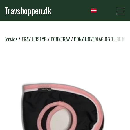
Travshoppen.dk
NYHEDER
Forside
TRAV UDSTYR
PONYTRAV
PONY HOVEDLAG OG TILBEHØR
HEST
GRIMER & TRÆKTOVE
RYTTER
TRENSER & TILBEHØR
RIDEBUKSER & LEGGINS
PLEJE & STALD
SADLER & TILBEHØR
TRØJER, BLUSER & T-SHIRTS
STRIGLER & TILBEHØR