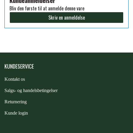
Kundeanmeldelser
Bliv den første til at anmelde denne vare
PREMIER EQUINE KØLETERAPI
LIKIT
Skriv en anmeldelse
PREMIER EQUINE GROOMING & STALD
MUSTAD
PREMIER EQUINE RYTTER
NAF
KUNDESERVICE
PHARMACARE
Kontakt os
S
algs- og handelsbetingelser
PREMIER EQUINE
Returnering
Kunde login
RACING TACK