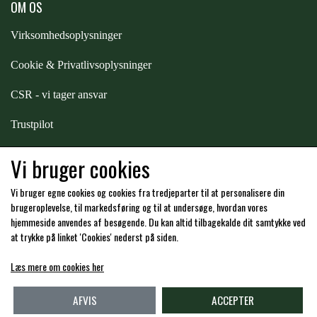
OM OS
STAR TACK
Virksomhedsoplysninger
STUD MUFFIN
Cookie & Privatlivsoplysninger
CSR - vi tager ansvar
TIMER GPS
Trustpilot
TKO
Samarbejde
-
affiliates
Vi bruger cookies
Vi bruger egne cookies og cookies fra tredjeparter til at personalisere din
WAHLSTEN
Hos os kan du betale med:
brugeroplevelse, til markedsføring og til at undersøge, hvordan vores
hjemmeside anvendes af besøgende. Du kan altid tilbagekalde dit samtykke ved
at trykke på linket 'Cookies' nederst på siden.
WALDHAUSEN
Læs mere om cookies her
Kommende åbningstider i butikken i Charlottenlund
WALSH
AFVIS
ACCEPTER