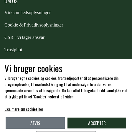
OM OS
PREMIER EQUINE KØLETERAPI
Virksomhedsoplysninger
LIKIT
Cookie & Privatlivsoplysninger
PREMIER EQUINE GROOMING & STALD
MUSTAD
CSR - vi tager ansvar
Trustpilot
PREMIER EQUINE RYTTER
NAF
Samarbejde
-
affiliates
Vi bruger cookies
PHARMACARE
Vi bruger egne cookies og cookies fra tredjeparter til at personalisere din
Hos os kan du betale med:
brugeroplevelse, til markedsføring og til at undersøge, hvordan vores
hjemmeside anvendes af besøgende. Du kan altid tilbagekalde dit samtykke ved
PREMIER EQUINE
at trykke på linket 'Cookies' nederst på siden.
Læs mere om cookies her
Kommende åbningstider i butikken i Charlottenlund
RACING TACK
AFVIS
ACCEPTER