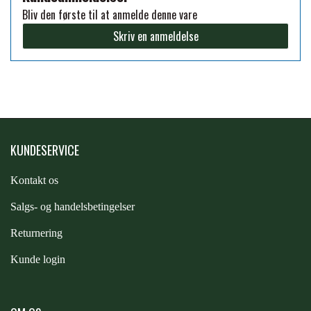
Bliv den første til at anmelde denne vare
FORAN EQUINE
PREMIER EQUINE SADLER
Skriv en anmeldelse
GP TACK
PREMIER EQUINE SADEL TILBEHØR
HAPPY MOUTH
PREMIER EQUINE SADELUNDERLAG
KUNDESERVICE
HEVARI
PREMIER EQUINE PADS
Kontakt os
JACKS
S
algs- og handelsbetingelser
PREMIER EQUINE BENBESKYTTELSE
Returnering
KÄLLQUIST EQUESTIAN
Kunde login
PREMIER EQUINE TRANSPORT
BESKYTTELSE
LEMIEUX