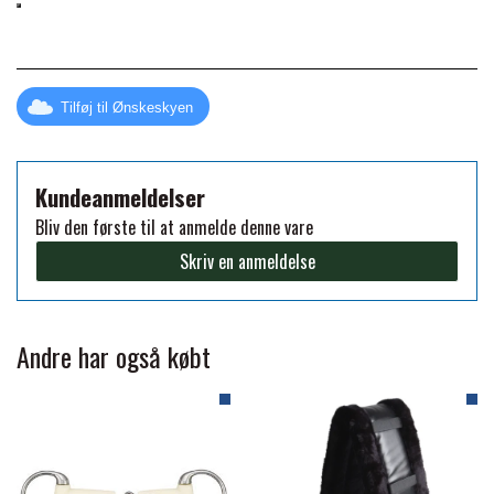
FORAN EQUINE
PREMIER EQUINE SADLER
GP TACK
Tilføj til Ønskeskyen
PREMIER EQUINE SADEL TILBEHØR
HAPPY MOUTH
Kundeanmeldelser
PREMIER EQUINE SADELUNDERLAG
Bliv den første til at anmelde denne vare
HEVARI
Skriv en anmeldelse
PREMIER EQUINE PADS
JACKS
Andre har også købt
PREMIER EQUINE BENBESKYTTELSE
KÄLLQUIST EQUESTIAN
PREMIER EQUINE TRANSPORT
BESKYTTELSE
LEMIEUX