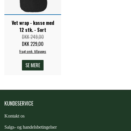
STAR TACK
Vet wrap - kasse med
STUD MUFFIN
12 stk. - Sort
DKK 249,00
DKK 229,00
TIMER GPS
Fragt omk. tillægges
TKO
SE MERE
WAHLSTEN
KUNDESERVICE
WALDHAUSEN
Kontakt os
WALSH
S
algs- og handelsbetingelser