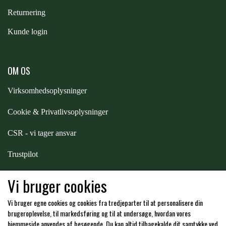
Returnering
ZILCO
Kunde login
QHP -BRANDS OF Q
OM OS
PREMIER EQUINE INSEKTBESKYTTELSE
Virksomhedsoplysninger
Cookie & Privatlivsoplysninger
CSR - vi tager ansvar
Trustpilot
Samarbejde
-
affiliates
Vi bruger cookies
Vi bruger egne cookies og cookies fra tredjeparter til at personalisere din
Hos os kan du betale med:
brugeroplevelse, til markedsføring og til at undersøge, hvordan vores
hjemmeside anvendes af besøgende. Du kan altid tilbagekalde dit samtykke ved