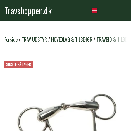
Travshoppen.dk
NYHEDER
Forside
TRAV UDSTYR
HOVEDLAG & TILBEHØR
TRAVBID & TILBEH
HEST
SIDSTE PÅ LAGER
GRIMER & TRÆKTOVE
RYTTER
TRENSER & TILBEHØR
RIDEBUKSER & LEGGINS
PLEJE & STALD
SADLER & TILBEHØR
TRØJER, BLUSER & T-SHIRTS
STRIGLER & TILBEHØR