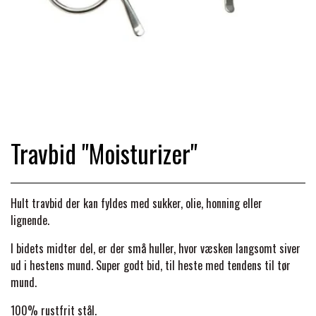
TRAV & GALOP
DÆKKENER & TILBEHØR
JAKKER & VESTE
STRIGLEKASSER & STALDSKABE
SEJRSDÆKKENER
KRAFFT FODER
BANDAGER & BENBESKYTTELSE
SKO & STØVLER
SÅRPLEJE & STALDAPOTEK
TRAVUDSTYR MED NAVN
PREMIER EQUINE
PLEJE & STALD
PISKE & SPORER
SHAMPOO & SHINER
GRIMER & TRÆKTOV
Travbid "Moisturizer"
PREMIER EQUINE REGN - &
TILSKUD & VITAMINER
OUTLET
HJELME
HOVPLEJE
OVERGANGSDÆKKEN
SELER & TILBEHØR
Hult travbid der kan fyldes med sukker, olie, honning eller
LONGERING
lignende.
SIKKERHEDSVESTE
BRANDS
LÆDER & UDSTYRSPLEJE
PREMIER EQUINE VINTERDÆKKEN
HOVEDLAG & TILBEHØR
I bidets midter del, er der små huller, hvor væsken langsomt siver
PONY & SHETTY
ud i hestens mund. Super godt bid, til heste med tendens til tør
ANIMALINTEX®
HANDSKER
KLIPPEMASKINER & STØVSUGERE
PREMIER EQUINE STALDDÆKKEN
mund.
GAMSCHER & BANDAGER
TRANSPORT UDSTYR
100% rustfrit stål.