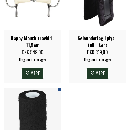
PREMIER EQUINE KØLETERAPI
LIKIT
PREMIER EQUINE GROOMING & STALD
MUSTAD
Happy Mouth travbid -
Seleunderlag i plys -
11,5cm
full - Sort
PREMIER EQUINE RYTTER
DKK 549,00
DKK 319,00
NAF
Fragt omk. tillægges
Fragt omk. tillægges
SE MERE
SE MERE
PHARMACARE
PREMIER EQUINE
RACING TACK