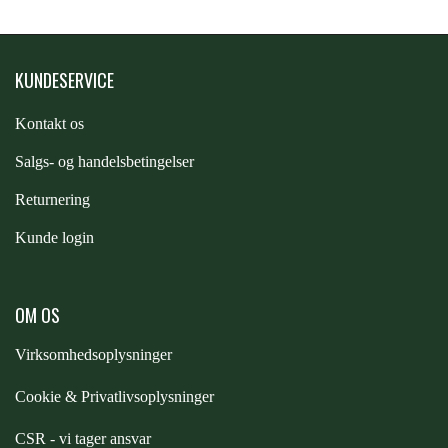
FORAN EQUINE
PREMIER EQUINE SADLER
KUNDESERVICE
GP TACK
PREMIER EQUINE SADEL TILBEHØR
Kontakt os
HAPPY MOUTH
S
algs- og handelsbetingelser
PREMIER EQUINE SADELUNDERLAG
Returnering
HEVARI
Kunde login
PREMIER EQUINE PADS
JACKS
OM OS
PREMIER EQUINE BENBESKYTTELSE
Virksomhedsoplysninger
KÄLLQUIST EQUESTIAN
PREMIER EQUINE TRANSPORT
Cookie & Privatlivsoplysninger
BESKYTTELSE
LEMIEUX
CSR - vi tager ansvar