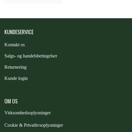
ZILCO
KUNDESERVICE
QHP -BRANDS OF Q
Kontakt os
PREMIER EQUINE INSEKTBESKYTTELSE
S
algs- og handelsbetingelser
Returnering
Kunde login
OM OS
Virksomhedsoplysninger
Cookie & Privatlivsoplysninger