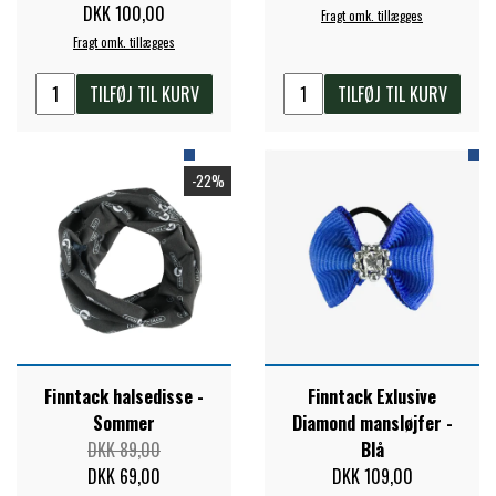
DKK 100,00
Fragt omk. tillægges
Fragt omk. tillægges
PREMIER EQUINE KØLETERAPI
LIKIT
TILFØJ TIL KURV
TILFØJ TIL KURV
PREMIER EQUINE GROOMING & STALD
MUSTAD
-22%
PREMIER EQUINE RYTTER
NAF
PHARMACARE
PREMIER EQUINE
Finntack halsedisse -
Finntack Exlusive
Sommer
Diamond mansløjfer -
RACING TACK
DKK 89,00
Blå
DKK 69,00
DKK 109,00