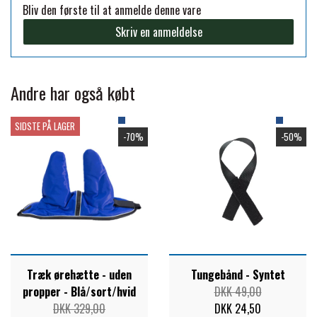
Bliv den første til at anmelde denne vare
FORAN EQUINE
Skriv en anmeldelse
PREMIER EQUINE SADLER
GP TACK
PREMIER EQUINE SADEL TILBEHØR
Andre har også købt
HAPPY MOUTH
SIDSTE PÅ LAGER
PREMIER EQUINE SADELUNDERLAG
-70%
-50%
HEVARI
PREMIER EQUINE PADS
JACKS
PREMIER EQUINE BENBESKYTTELSE
KÄLLQUIST EQUESTIAN
PREMIER EQUINE TRANSPORT
Træk ørehætte - uden
Tungebånd - Syntet
propper - Blå/sort/hvid
DKK 49,00
BESKYTTELSE
DKK 329,00
DKK 24,50
LEMIEUX