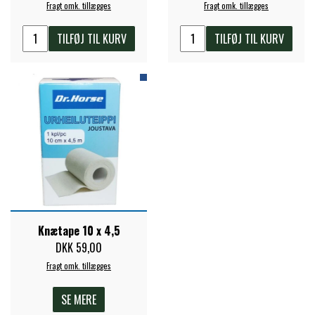
Fragt omk. tillægges
Fragt omk. tillægges
STAR TACK
TILFØJ TIL KURV
TILFØJ TIL KURV
STUD MUFFIN
TIMER GPS
TKO
WAHLSTEN
Knætape 10 x 4,5
DKK 59,00
WALDHAUSEN
Fragt omk. tillægges
WALSH
SE MERE