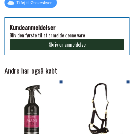
Tilføj til Ønskeskyen
FORAN EQUINE
PREMIER EQUINE SADLER
Kundeanmeldelser
GP TACK
PREMIER EQUINE SADEL TILBEHØR
Bliv den første til at anmelde denne vare
Skriv en anmeldelse
HAPPY MOUTH
PREMIER EQUINE SADELUNDERLAG
Andre har også købt
HEVARI
PREMIER EQUINE PADS
JACKS
PREMIER EQUINE BENBESKYTTELSE
KÄLLQUIST EQUESTIAN
PREMIER EQUINE TRANSPORT
BESKYTTELSE
LEMIEUX