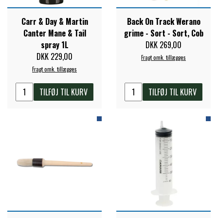
PREMIER EQUINE KØLETERAPI
Carr & Day & Martin
Back On Track Werano
LIKIT
Canter Mane & Tail
grime - Sort - Sort, Cob
spray 1L
DKK 269,00
PREMIER EQUINE GROOMING & STALD
DKK 229,00
Fragt omk. tillægges
MUSTAD
Fragt omk. tillægges
PREMIER EQUINE RYTTER
TILFØJ TIL KURV
TILFØJ TIL KURV
NAF
PHARMACARE
PREMIER EQUINE
RACING TACK