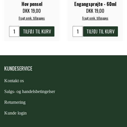
Hov pensel
Engangsprøjte - 60ml
STAR TACK
DKK 19,00
DKK 19,00
Fragt omk. tillægges
Fragt omk. tillægges
STUD MUFFIN
TILFØJ TIL KURV
TILFØJ TIL KURV
TIMER GPS
TKO
KUNDESERVICE
WAHLSTEN
Kontakt os
S
algs- og handelsbetingelser
WALDHAUSEN
Returnering
Kunde login
WALSH