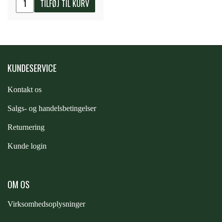
TILFØJ TIL KURV
STAR TACK
STUD MUFFIN
KUNDESERVICE
TIMER GPS
Kontakt os
TKO
S
algs- og handelsbetingelser
Returnering
WAHLSTEN
Kunde login
WALDHAUSEN
OM OS
Virksomhedsoplysninger
WALSH