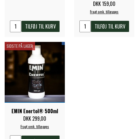
DKK 159,00
Fragt omk. tillægges
PREMIER EQUINE KØLETERAPI
LIKIT
TILFØJ TIL KURV
TILFØJ TIL KURV
PREMIER EQUINE GROOMING & STALD
MUSTAD
SIDSTE PÅ LAGER
PREMIER EQUINE RYTTER
NAF
PHARMACARE
PREMIER EQUINE
EMIN Enertol® 500ml
DKK 299,00
RACING TACK
Fragt omk. tillægges