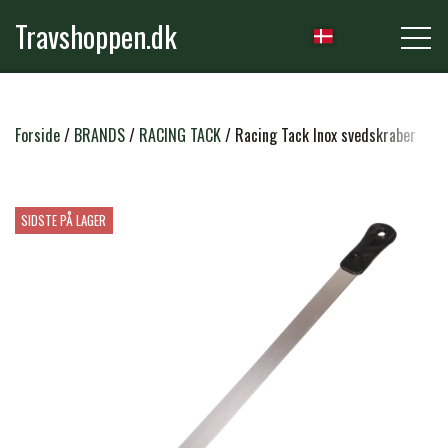
Travshoppen.dk
NYHEDER
Forside
BRANDS
RACING TACK
Racing Tack Inox svedskraber
HEST
SIDSTE PÅ LAGER
GRIMER & TRÆKTOVE
RYTTER
TRENSER & TILBEHØR
RIDEBUKSER & LEGGINS
PLEJE & STALD
SADLER & TILBEHØR
TRØJER, BLUSER & T-SHIRTS
STRIGLER & TILBEHØR