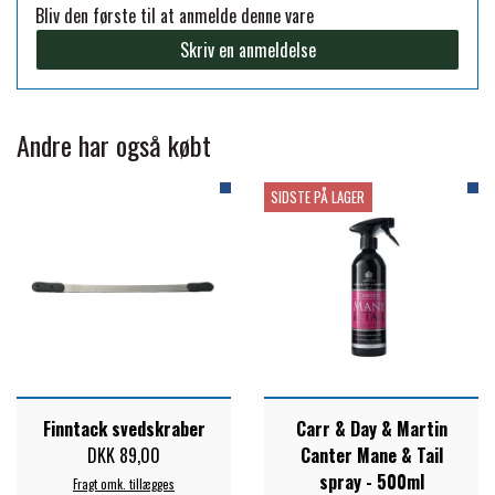
Bliv den første til at anmelde denne vare
FORAN EQUINE
Skriv en anmeldelse
PREMIER EQUINE SADLER
GP TACK
PREMIER EQUINE SADEL TILBEHØR
Andre har også købt
HAPPY MOUTH
SIDSTE PÅ LAGER
PREMIER EQUINE SADELUNDERLAG
HEVARI
PREMIER EQUINE PADS
JACKS
PREMIER EQUINE BENBESKYTTELSE
KÄLLQUIST EQUESTIAN
PREMIER EQUINE TRANSPORT
Finntack svedskraber
Carr & Day & Martin
DKK 89,00
Canter Mane & Tail
BESKYTTELSE
spray - 500ml
LEMIEUX
Fragt omk. tillægges