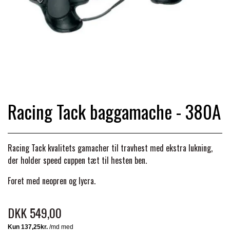
TRAV & GALOP
DÆKKENER & TILBEHØR
JAKKER & VESTE
STRIGLEKASSER & STALDSKABE
SEJRSDÆKKENER
KRAFFT FODER
BANDAGER & BENBESKYTTELSE
SKO & STØVLER
SÅRPLEJE & STALDAPOTEK
TRAVUDSTYR MED NAVN
PREMIER EQUINE
PLEJE & STALD
PISKE & SPORER
SHAMPOO & SHINER
GRIMER & TRÆKTOV
Racing Tack baggamache - 380A
PREMIER EQUINE REGN - &
TILSKUD & VITAMINER
OUTLET
HJELME
HOVPLEJE
OVERGANGSDÆKKEN
SELER & TILBEHØR
Racing Tack kvalitets gamacher til travhest med ekstra lukning,
LONGERING
der holder speed cuppen tæt til hesten ben.
SIKKERHEDSVESTE
BRANDS
LÆDER & UDSTYRSPLEJE
PREMIER EQUINE VINTERDÆKKEN
HOVEDLAG & TILBEHØR
Foret med neopren og lycra.
PONY & SHETTY
ANIMALINTEX®
HANDSKER
KLIPPEMASKINER & STØVSUGERE
PREMIER EQUINE STALDDÆKKEN
GAMSCHER & BANDAGER
DKK 549,00
TRANSPORT UDSTYR