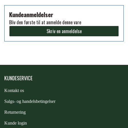
FORAN EQUINE
PREMIER EQUINE SADLER
Kundeanmeldelser
Bliv den første til at anmelde denne vare
GP TACK
Skriv en anmeldelse
PREMIER EQUINE SADEL TILBEHØR
HAPPY MOUTH
PREMIER EQUINE SADELUNDERLAG
HEVARI
PREMIER EQUINE PADS
KUNDESERVICE
JACKS
PREMIER EQUINE BENBESKYTTELSE
Kontakt os
S
algs- og handelsbetingelser
KÄLLQUIST EQUESTIAN
PREMIER EQUINE TRANSPORT
Returnering
BESKYTTELSE
Kunde login
LEMIEUX