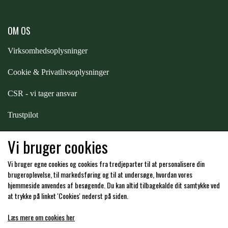
PREMIER EQUINE KØLETERAPI
LIKIT
OM OS
Virksomhedsoplysninger
PREMIER EQUINE GROOMING & STALD
MUSTAD
Cookie & Privatlivsoplysninger
PREMIER EQUINE RYTTER
CSR - vi tager ansvar
NAF
Trustpilot
PHARMACARE
Samarbejde
-
affiliates
Vi bruger cookies
Vi bruger egne cookies og cookies fra tredjeparter til at personalisere din
PREMIER EQUINE
Hos os kan du betale med:
brugeroplevelse, til markedsføring og til at undersøge, hvordan vores
hjemmeside anvendes af besøgende. Du kan altid tilbagekalde dit samtykke ved
at trykke på linket 'Cookies' nederst på siden.
RACING TACK
Læs mere om cookies her