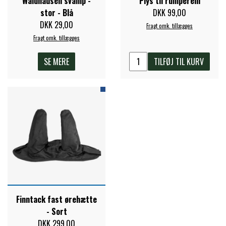
Waldhausen svamp -
Plys til rumperem
STAR TACK
stor - Blå
DKK 99,00
DKK 29,00
Fragt omk. tillægges
Fragt omk. tillægges
STUD MUFFIN
SE MERE
TILFØJ TIL KURV
TIMER GPS
TKO
WAHLSTEN
WALDHAUSEN
Finntack fast ørehætte
- Sort
WALSH
DKK 299,00