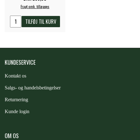
Fragt omk. tillægges
ZILCO
TILFØJ TIL KURV
QHP -BRANDS OF Q
PREMIER EQUINE INSEKTBESKYTTELSE
KUNDESERVICE
Kontakt os
S
algs- og handelsbetingelser
Returnering
Kunde login
OM OS