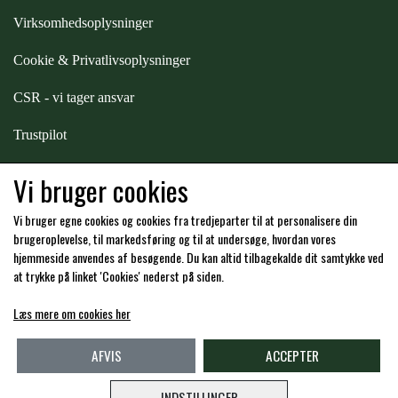
Virksomhedsoplysninger
Cookie & Privatlivsoplysninger
CSR - vi tager ansvar
Trustpilot
Samarbejde
-
affiliates
Vi bruger cookies
Vi bruger egne cookies og cookies fra tredjeparter til at personalisere din
Hos os kan du betale med:
brugeroplevelse, til markedsføring og til at undersøge, hvordan vores
hjemmeside anvendes af besøgende. Du kan altid tilbagekalde dit samtykke ved
at trykke på linket 'Cookies' nederst på siden.
Læs mere om cookies her
Kommende åbningstider i butikken i Charlottenlund
AFVIS
ACCEPTER
INDSTILLINGER