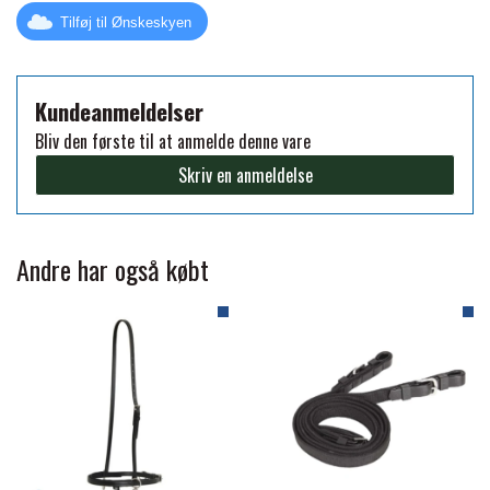
Tilføj til Ønskeskyen
FORAN EQUINE
PREMIER EQUINE SADLER
GP TACK
Kundeanmeldelser
PREMIER EQUINE SADEL TILBEHØR
Bliv den første til at anmelde denne vare
Skriv en anmeldelse
HAPPY MOUTH
PREMIER EQUINE SADELUNDERLAG
HEVARI
Andre har også købt
PREMIER EQUINE PADS
JACKS
PREMIER EQUINE BENBESKYTTELSE
KÄLLQUIST EQUESTIAN
PREMIER EQUINE TRANSPORT
BESKYTTELSE
LEMIEUX