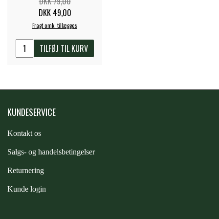
DKK 79,00
STAR TACK
DKK 49,00
Fragt omk. tillægges
STUD MUFFIN
TILFØJ TIL KURV
TIMER GPS
TKO
KUNDESERVICE
Kontakt os
WAHLSTEN
S
algs- og handelsbetingelser
Returnering
WALDHAUSEN
Kunde login
WALSH