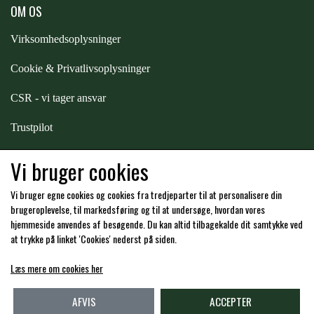
OM OS
ZILCO
Virksomhedsoplysninger
Cookie & Privatlivsoplysninger
QHP -BRANDS OF Q
CSR - vi tager ansvar
PREMIER EQUINE INSEKTBESKYTTELSE
Trustpilot
Samarbejde
-
affiliates
Vi bruger cookies
Vi bruger egne cookies og cookies fra tredjeparter til at personalisere din
Hos os kan du betale med:
brugeroplevelse, til markedsføring og til at undersøge, hvordan vores
hjemmeside anvendes af besøgende. Du kan altid tilbagekalde dit samtykke ved
at trykke på linket 'Cookies' nederst på siden.
Læs mere om cookies her
Kommende åbningstider i butikken i Charlottenlund
AFVIS
ACCEPTER