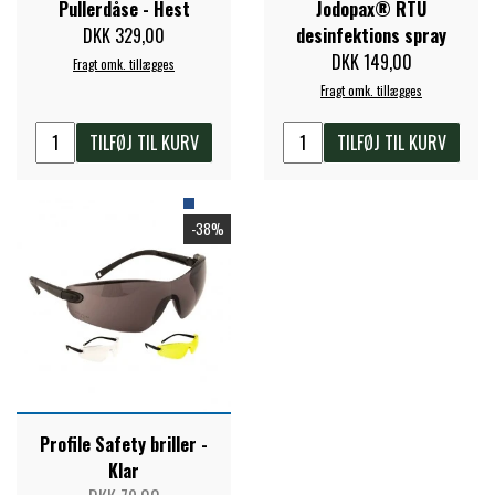
Pullerdåse - Hest
Jodopax® RTU
DKK 329,00
desinfektions spray
PREMIER EQUINE KØLETERAPI
DKK 149,00
LIKIT
Fragt omk. tillægges
Fragt omk. tillægges
PREMIER EQUINE GROOMING & STALD
MUSTAD
TILFØJ TIL KURV
TILFØJ TIL KURV
PREMIER EQUINE RYTTER
NAF
-38%
PHARMACARE
PREMIER EQUINE
RACING TACK
Profile Safety briller -
Klar