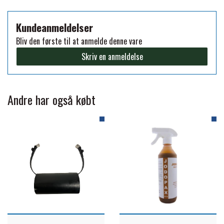
FORAN EQUINE
PREMIER EQUINE SADLER
Kundeanmeldelser
Bliv den første til at anmelde denne vare
GP TACK
Skriv en anmeldelse
PREMIER EQUINE SADEL TILBEHØR
HAPPY MOUTH
PREMIER EQUINE SADELUNDERLAG
Andre har også købt
HEVARI
PREMIER EQUINE PADS
JACKS
PREMIER EQUINE BENBESKYTTELSE
KÄLLQUIST EQUESTIAN
PREMIER EQUINE TRANSPORT
BESKYTTELSE
LEMIEUX