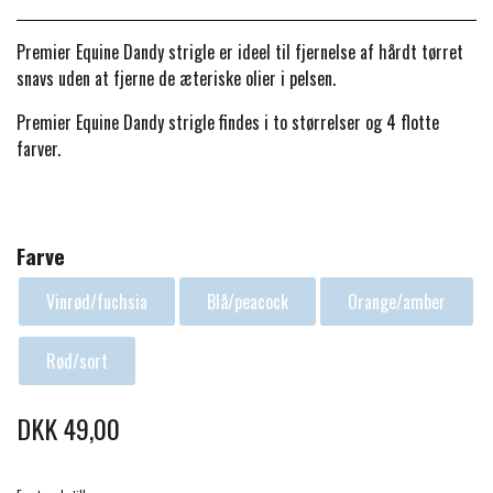
BACK ON TRACK
STRØMPER
INSEKTBESKYTTELSE
PREMIER EQUINE LINERS & DÆKKEN
TRAVDÆKKEN & TILBEHØR
Premier Equine Dandy strigle er ideel til fjernelse af hårdt tørret
TILBEHØR
TERAPI PRODUKTER
CARR & DAY & MARTIN
HUER & HALSTØRKLÆDER
snavs uden at fjerne de æteriske olier i pelsen.
HESTEBOLCHER & TREATS
SKO & VÆRKTØJ
Premier Equine Dandy strigle findes i to størrelser og 4 flotte
PREMIER EQUINE WALKER & RIDEDÆKKEN
farver.
CUSTOM
GAVEARTIKLER VOKSNE
TILSKUD & VITAMINER
VOGNE & TILBEHØR
PREMIER EQUINE INSEKTBESKYTTELSE
DELTACAST
BØRN & JUNIOR
STALD & FOLD
TRAV KUSK
Farve
PREMIER EQUINE MAGNET & INFRARØD
EMIN
Vinrød/fuchsia
Blå/peacock
Orange/amber
SKO & SMEDEVÆRKTØJ
TERAPI
PONYTRAV
Rød/sort
FENWICK LIQUID TITANIUM®
PREMIER EQUINE GRIMER & TRÆKTOV
MONTÉ
DKK 49,00
FINNTACK
PREMIER EQUINE TRENSE & TILBEHØR
GALOP