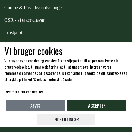
STAR TACK
Cookie & Privatlivsoplysninger
CSR - vi tager ansvar
STUD MUFFIN
Trustpilot
TIMER GPS
Samarbejde
-
affiliates
Vi bruger cookies
Vi bruger egne cookies og cookies fra tredjeparter til at personalisere din
TKO
Hos os kan du betale med:
brugeroplevelse, til markedsføring og til at undersøge, hvordan vores
hjemmeside anvendes af besøgende. Du kan altid tilbagekalde dit samtykke ved
at trykke på linket 'Cookies' nederst på siden.
WAHLSTEN
Læs mere om cookies her
Kommende åbningstider i butikken i Charlottenlund
WALDHAUSEN
AFVIS
ACCEPTER
INDSTILLINGER
WALSH
Copyright -
Travshoppen.dk ApS - CVR: DK40995951