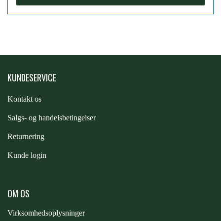
PREMIER EQUINE KØLETERAPI
LIKIT
PREMIER EQUINE GROOMING & STALD
MUSTAD
KUNDESERVICE
PREMIER EQUINE RYTTER
NAF
Kontakt os
S
algs- og handelsbetingelser
PHARMACARE
Returnering
Kunde login
PREMIER EQUINE
OM OS
RACING TACK
Virksomhedsoplysninger