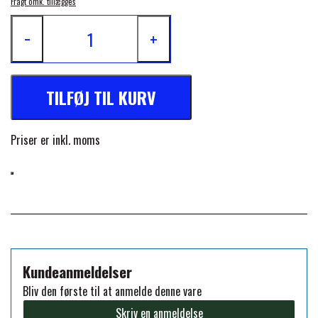
Fragt omk. tillægges
FORAN EQUINE
PREMIER EQUINE SADLER
−
+
GP TACK
PREMIER EQUINE SADEL TILBEHØR
TILFØJ TIL KURV
HAPPY MOUTH
PREMIER EQUINE SADELUNDERLAG
Priser er inkl. moms
HEVARI
PREMIER EQUINE PADS
JACKS
PREMIER EQUINE BENBESKYTTELSE
KÄLLQUIST EQUESTIAN
Kundeanmeldelser
PREMIER EQUINE TRANSPORT
Bliv den første til at anmelde denne vare
BESKYTTELSE
LEMIEUX
Skriv en anmeldelse