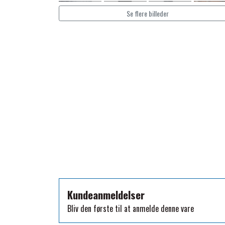
TKO
Se flere billeder
WAHLSTEN
WALDHAUSEN
WALSH
ZILCO
QHP -BRANDS OF Q
PREMIER EQUINE INSEKTBESKYTTELSE
Kundeanmeldelser
Bliv den første til at anmelde denne vare