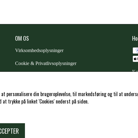
OM OS
Ho
Virksomhedsoplysninger
Cookie & Privatlivsoplysninger
Ko
CSR - vi tager ansvar
Trustpilot
l at personalisere din brugeroplevelse, til markedsføring og til at und
at trykke på linket 'Cookies' nederst på siden.
Samarbejde
-
affiliates
CCEPTER
Copyright -
Travshoppen.dk ApS - CVR: DK40995951