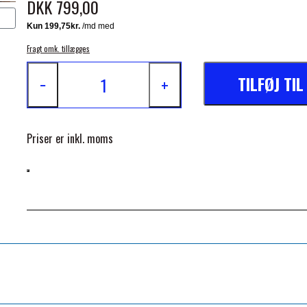
DKK 799,00
De 8 luftåbninger tillader en konstant luftstrøm at passere genne
Patenteret Air-Cooling teknologi patentnumre GB2407777 og GB
Fragt omk. tillægges
TILFØJ TI
−
+
Priser er inkl. moms