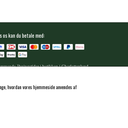
s os kan du betale med:
mmende åbningstider i butikken i Charlottenlund
ersøge, hvordan vores hjemmeside anvendes af