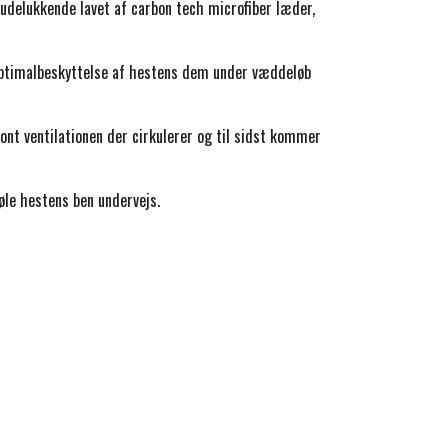
udelukkende lavet af carbon tech microfiber læder,
optimalbeskyttelse af hestens dem under væddeløb
ont ventilationen der cirkulerer og til sidst kommer
øle hestens ben undervejs.
er sig og former sig efter hesten ben og bevarer
ttelse, og de kan maskinvaskes og har fremragende
 højskåret design, der giver maksimal dækning og
ytter benet mod stød