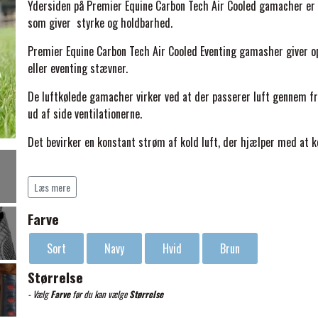
Ydersiden på Premier Equine Carbon Tech Air Cooled gamacher er 
som giver styrke og holdbarhed.
Premier Equine Carbon Tech Air Cooled Eventing gamasher giver 
eller eventing stævner.
De luftkølede gamacher virker ved at der passerer luft gennem fr
ud af side ventilationerne.
ELSE
Det bevirker en konstant strøm af kold luft, der hjælper med at k
Carbon Tech Microfiber læder er stærkere end ægte læder, strækk
den oprindelige form.
Læs mere
En yderligere fordel er at det er lettere, men giver større besky
Farve
holdbarhed.
Sort
Navy
Hvid
Brun
Premier Equine Carbon Tech Air Cooled Eventing baggamacher har
Størrelse
beskyttelse mod stød og skrammer.
- Vælg
Farve
før du kan vælge
Størrelse
En beskyttelses skærm løber langs forsiden af gamachen og besk