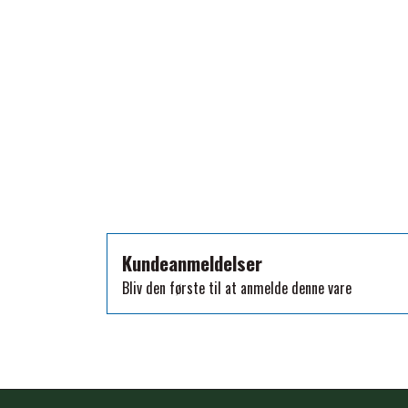
TKO
WAHLSTEN
WALDHAUSEN
WALSH
ZILCO
QHP -BRANDS OF Q
PREMIER EQUINE INSEKTBESKYTTELSE
Kundeanmeldelser
Bliv den første til at anmelde denne vare