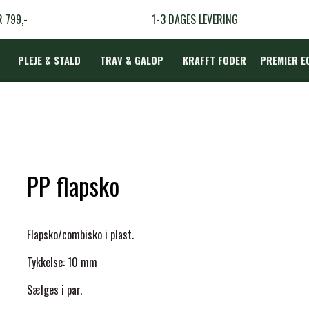
R 799,-
1-3 DAGES LEVERING
PLEJE & STALD
TRAV & GALOP
KRAFFT FODER
PREMIER E
DÆKKEN
PP flapsko
LBEHØR
N
Flapsko/combisko i plast.
TERAPI
Tykkelse: 10 mm
Sælges i par.