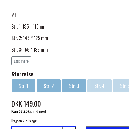
Mål:
Str. 1: 135 * 115 mm
Str. 2:
145 * 125 mm
ELSE
Str. 3:
155 * 135 mm
Str. 4:
165 * 145 mm
Læs mere
Str. 5:
175 * 155 mm
Størrelse
Str. 1
Str. 2
Str. 3
Str. 4
Str. 
DKK 149,00
Fragt omk. tillægges