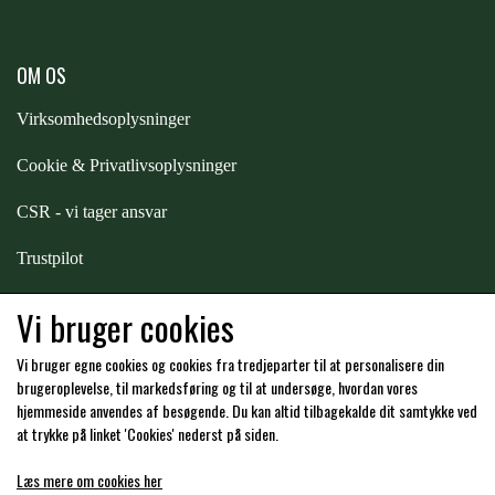
ZILCO
OM OS
Virksomhedsoplysninger
QHP -BRANDS OF Q
Cookie & Privatlivsoplysninger
PREMIER EQUINE INSEKTBESKYTTELSE
CSR - vi tager ansvar
Trustpilot
Samarbejde
-
affiliates
Vi bruger cookies
Vi bruger egne cookies og cookies fra tredjeparter til at personalisere din
Hos os kan du betale med:
brugeroplevelse, til markedsføring og til at undersøge, hvordan vores
hjemmeside anvendes af besøgende. Du kan altid tilbagekalde dit samtykke ved
at trykke på linket 'Cookies' nederst på siden.
Læs mere om cookies her