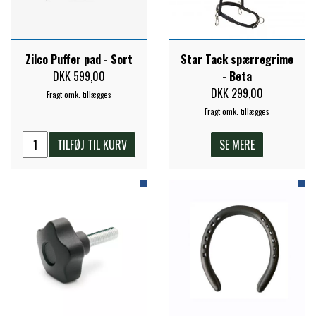
PREMIER EQUINE KØLETERAPI
LIKIT
Zilco Puffer pad - Sort
Star Tack spærregrime
DKK 599,00
- Beta
PREMIER EQUINE GROOMING & STALD
MUSTAD
DKK 299,00
Fragt omk. tillægges
Fragt omk. tillægges
PREMIER EQUINE RYTTER
NAF
TILFØJ TIL KURV
SE MERE
PHARMACARE
PREMIER EQUINE
RACING TACK