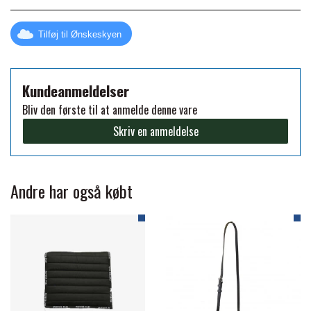
FORAN EQUINE
PREMIER EQUINE SADLER
Tilføj til Ønskeskyen
GP TACK
PREMIER EQUINE SADEL TILBEHØR
Kundeanmeldelser
Bliv den første til at anmelde denne vare
HAPPY MOUTH
PREMIER EQUINE SADELUNDERLAG
Skriv en anmeldelse
HEVARI
PREMIER EQUINE PADS
Andre har også købt
JACKS
PREMIER EQUINE BENBESKYTTELSE
KÄLLQUIST EQUESTIAN
PREMIER EQUINE TRANSPORT
BESKYTTELSE
LEMIEUX