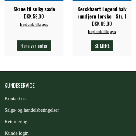
STAR TACK
Skrue til sulky sæde
Kerckhaert Legend halv
DKK 59,00
rund jern forsko - Str. 1
DKK 69,00
Fragt omk. tillægges
STUD MUFFIN
Fragt omk. tillægges
Flere varianter
SE MERE
TIMER GPS
TKO
KUNDESERVICE
WAHLSTEN
Kontakt os
WALDHAUSEN
S
algs- og handelsbetingelser
Returnering
WALSH
Kunde login