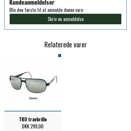
Kundeanmeldelser
Bliv den første til at anmelde denne vare
PREMIER EQUINE KØLETERAPI
LIKIT
Skriv en anmeldelse
PREMIER EQUINE GROOMING & STALD
MUSTAD
Relaterede varer
PREMIER EQUINE RYTTER
NAF
PHARMACARE
PREMIER EQUINE
RACING TACK
TKO travbrille
DKK 299,00