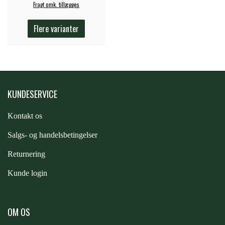
Fragt omk. tillægges
STAR TACK
Flere varianter
STUD MUFFIN
TIMER GPS
KUNDESERVICE
TKO
Kontakt os
S
algs- og handelsbetingelser
WAHLSTEN
Returnering
Kunde login
WALDHAUSEN
OM OS
WALSH