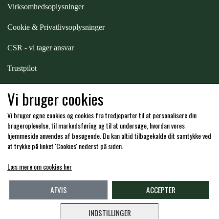
Virksomhedsoplysninger
ZILCO
Cookie & Privatlivsoplysninger
CSR - vi tager ansvar
QHP -BRANDS OF Q
Trustpilot
PREMIER EQUINE INSEKTBESKYTTELSE
Samarbejde
-
affiliates
Vi bruger cookies
Vi bruger egne cookies og cookies fra tredjeparter til at personalisere din
Hos os kan du betale med:
brugeroplevelse, til markedsføring og til at undersøge, hvordan vores
hjemmeside anvendes af besøgende. Du kan altid tilbagekalde dit samtykke ved
at trykke på linket 'Cookies' nederst på siden.
Læs mere om cookies her
Kommende åbningstider i butikken i Charlottenlund
AFVIS
ACCEPTER
INDSTILLINGER