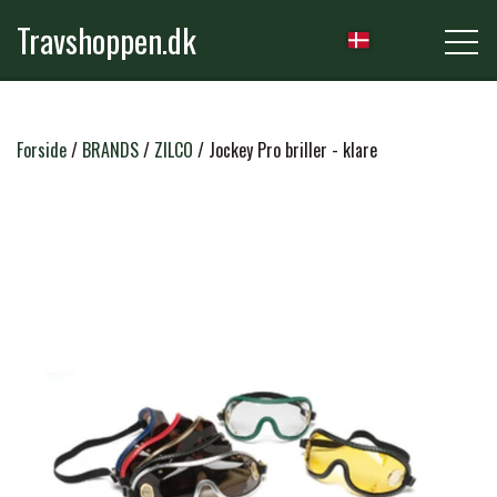
Travshoppen.dk
NYHEDER
Forside
BRANDS
ZILCO
Jockey Pro briller - klare
HEST
GRIMER & TRÆKTOVE
RYTTER
TRENSER & TILBEHØR
RIDEBUKSER & LEGGINS
PLEJE & STALD
SADLER & TILBEHØR
TRØJER, BLUSER & T-SHIRTS
STRIGLER & TILBEHØR