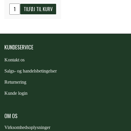
STAR TACK
TILFØJ TIL KURV
STUD MUFFIN
TIMER GPS
KUNDESERVICE
Kontakt os
TKO
S
algs- og handelsbetingelser
Returnering
WAHLSTEN
Kunde login
WALDHAUSEN
OM OS
WALSH
Virksomhedsoplysninger