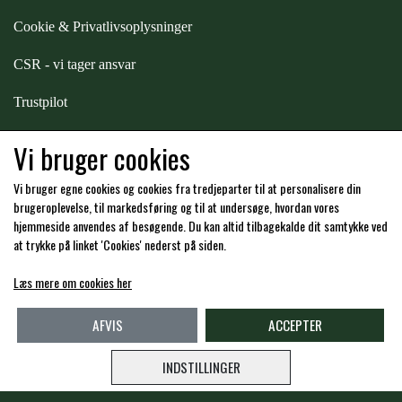
Cookie & Privatlivsoplysninger
ZILCO
CSR - vi tager ansvar
QHP -BRANDS OF Q
Trustpilot
Samarbejde
-
affiliates
Vi bruger cookies
PREMIER EQUINE INSEKTBESKYTTELSE
Vi bruger egne cookies og cookies fra tredjeparter til at personalisere din
Hos os kan du betale med:
brugeroplevelse, til markedsføring og til at undersøge, hvordan vores
hjemmeside anvendes af besøgende. Du kan altid tilbagekalde dit samtykke ved
at trykke på linket 'Cookies' nederst på siden.
Læs mere om cookies her
Kommende åbningstider i butikken i Charlottenlund
AFVIS
ACCEPTER
INDSTILLINGER
Copyright -
Travshoppen.dk ApS - CVR: DK40995951