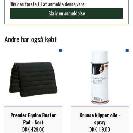
Bliv den første til at anmelde denne vare
FORAN EQUINE
Skriv en anmeldelse
PREMIER EQUINE SADLER
GP TACK
PREMIER EQUINE SADEL TILBEHØR
Andre har også købt
HAPPY MOUTH
PREMIER EQUINE SADELUNDERLAG
HEVARI
PREMIER EQUINE PADS
JACKS
PREMIER EQUINE BENBESKYTTELSE
KÄLLQUIST EQUESTIAN
PREMIER EQUINE TRANSPORT
Premier Equine Buster
Kruuse klipper oile -
Pad - Sort
spray
BESKYTTELSE
DKK 429,00
DKK 119,00
LEMIEUX