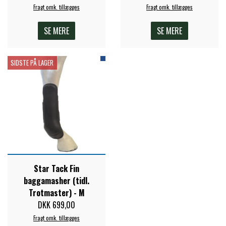
Fragt omk. tillægges
Fragt omk. tillægges
PREMIER EQUINE KØLETERAPI
LIKIT
SE MERE
SE MERE
PREMIER EQUINE GROOMING & STALD
MUSTAD
SIDSTE PÅ LAGER
PREMIER EQUINE RYTTER
NAF
PHARMACARE
PREMIER EQUINE
Star Tack Fin
baggamasher (tidl.
Trotmaster) - M
RACING TACK
DKK 699,00
Fragt omk. tillægges