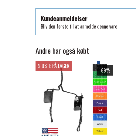
TKO
WAHLSTEN
Kundeanmeldelser
WALDHAUSEN
Bliv den første til at anmelde denne vare
WALSH
ZILCO
Andre har også købt
QHP -BRANDS OF Q
PREMIER EQUINE INSEKTBESKYTTELSE
SIDSTE PÅ LAGER
-69%