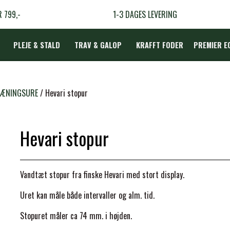
R 799,-
1-3 DAGES LEVERING
PLEJE & STALD
TRAV & GALOP
KRAFFT FODER
PREMIER E
DÆKKEN
RÆNINGSURE
Hevari stopur
Hevari stopur
LBEHØR
N
Vandtæt stopur fra finske Hevari med stort display.
TERAPI
Uret kan måle både intervaller og alm. tid.
Stopuret måler ca 74 mm. i højden.