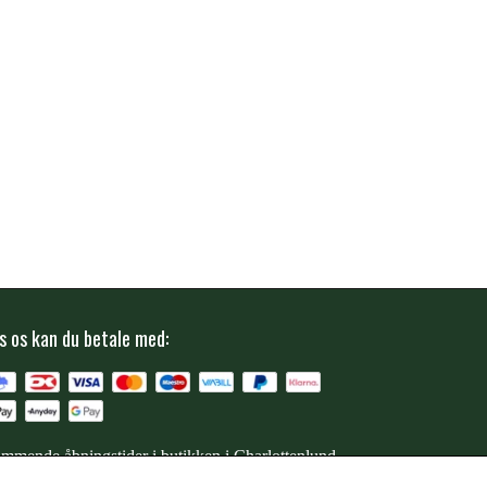
s os kan du betale med:
mmende åbningstider i butikken i Charlottenlund