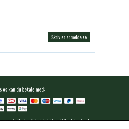
Skriv en anmeldelse
s os kan du betale med:
mmende åbningstider i butikken i Charlottenlund