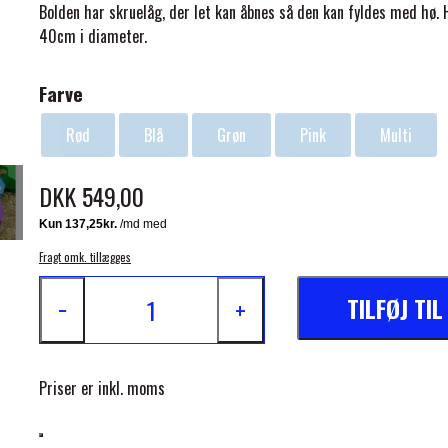
Bolden har skruelåg, der let kan åbnes så den kan fyldes med hø. 
40cm i diameter.
Farve
Rød
Blå
Grøn
Pink
Multi
ELSE
DKK 549,00
Fragt omk. tillægges
TILFØJ TI
−
+
Priser er inkl. moms