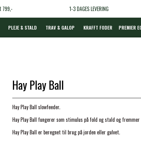
R 799,-
1-3 DAGES LEVERING
PLEJE & STALD
TRAV & GALOP
KRAFFT FODER
PREMIER E
DÆKKEN
Hay Play Ball
LBEHØR
N
Hay Play Ball slowfeeder.
TERAPI
Hay Play Ball fungerer som stimulus på fold og stald og fremmer 
Hay Play Ball er beregnet til brug på jorden eller gulvet.