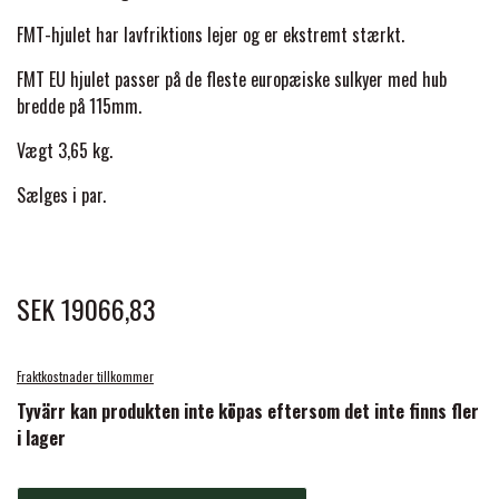
BACK ON TRACK
STRØMPER
INSEKTBESKYTTELSE
PREMIER EQUINE LINERS & DÆKKEN
TRAVDÆKKEN & TILBEHØR
FMT-hjulet har lavfriktions lejer og er ekstremt stærkt.
TILBEHØR
TERAPI PRODUKTER
CARR & DAY & MARTIN
HUER & HALSTØRKLÆDER
FMT EU hjulet passer på de fleste europæiske sulkyer med hub
HESTEBOLCHER & TREATS
SKO & VÆRKTØJ
bredde på 115mm.
PREMIER EQUINE WALKER & RIDEDÆKKEN
Vægt 3,65 kg.
CUSTOM
GAVEARTIKLER VOKSNE
TILSKUD & VITAMINER
VOGNE & TILBEHØR
Sælges i par.
PREMIER EQUINE INSEKTBESKYTTELSE
DELTACAST
BØRN & JUNIOR
STALD & FOLD
TRAV KUSK
PREMIER EQUINE MAGNET & INFRARØD
SEK 19066,83
EMIN
SKO & SMEDEVÆRKTØJ
TERAPI
PONYTRAV
FENWICK LIQUID TITANIUM®
Fraktkostnader tillkommer
PREMIER EQUINE GRIMER & TRÆKTOV
MONTÉ
Tyvärr kan produkten inte köpas eftersom det inte finns fler
i lager
FINNTACK
PREMIER EQUINE TRENSE & TILBEHØR
GALOPP