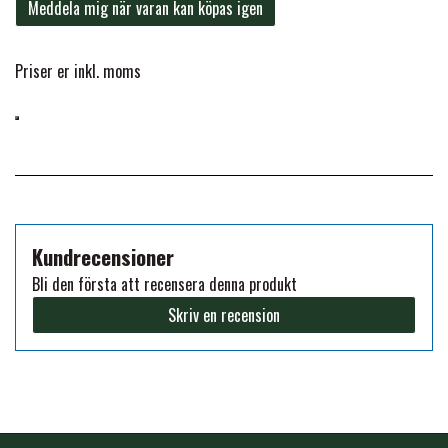
Meddela mig när varan kan köpas igen
FORAN EQUINE
PREMIER EQUINE SADLER
Priser er inkl. moms
GP TACK
PREMIER EQUINE SADEL TILBEHØR
HAPPY MOUTH
PREMIER EQUINE SADELUNDERLAG
HEVARI
PREMIER EQUINE PADS
Kundrecensioner
Bli den första att recensera denna produkt
JACKS
Skriv en recension
PREMIER EQUINE BENBESKYTTELSE
KÄLLQUIST EQUESTIAN
PREMIER EQUINE TRANSPORT
BESKYTTELSE
LEMIEUX