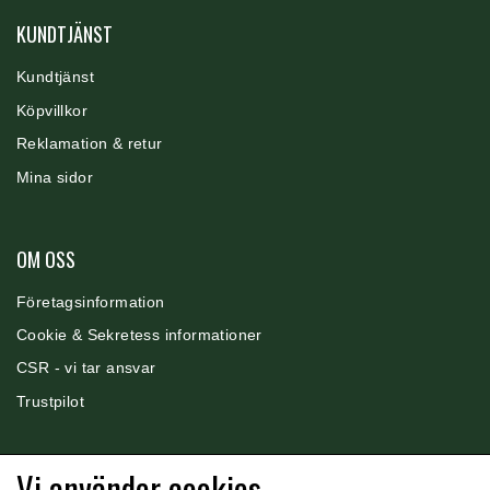
KUNDTJÄNST
PREMIER EQUINE KØLETERAPI
LIKIT
Kundtjänst
Köpvillkor
PREMIER EQUINE GROOMING & STALD
MUSTAD
Reklamation & retur
Mina sidor
PREMIER EQUINE RYTTER
NAF
OM OSS
PHARMACARE
F
ö
retagsinformation
Cookie & Sekrete
ss informationer
PREMIER EQUINE
CSR - vi
tar ansvar
Trustpilot
RACING TACK
Vi använder cookies