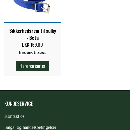
STAR TACK
STUD MUFFIN
Sikkerhedsrem til sulky
- Beta
TIMER GPS
DKK 169,00
Fragt omk. tillægges
TKO
Flere varianter
WAHLSTEN
WALDHAUSEN
KUNDESERVICE
Kontakt os
WALSH
S
algs- og handelsbetingelser