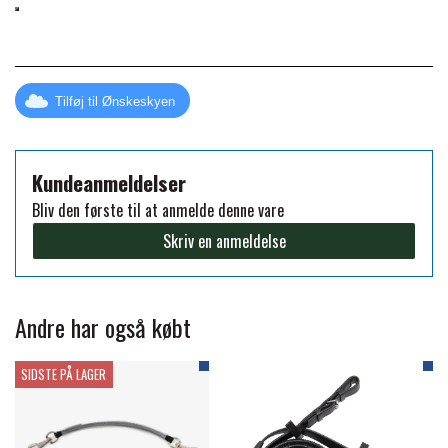
FORAN EQUINE
PREMIER EQUINE SADLER
GP TACK
Tilføj til Ønskeskyen
PREMIER EQUINE SADEL TILBEHØR
HAPPY MOUTH
Kundeanmeldelser
PREMIER EQUINE SADELUNDERLAG
Bliv den første til at anmelde denne vare
HEVARI
Skriv en anmeldelse
PREMIER EQUINE PADS
JACKS
PREMIER EQUINE BENBESKYTTELSE
Andre har også købt
KÄLLQUIST EQUESTIAN
SIDSTE PÅ LAGER
PREMIER EQUINE TRANSPORT
BESKYTTELSE
LEMIEUX