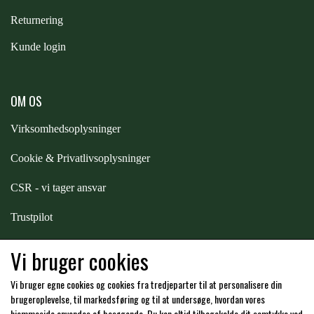
Returnering
ZILCO
Kunde login
QHP -BRANDS OF Q
OM OS
PREMIER EQUINE INSEKTBESKYTTELSE
Virksomhedsoplysninger
Cookie & Privatlivsoplysninger
CSR - vi tager ansvar
Trustpilot
Samarbejde
-
affiliates
Vi bruger cookies
Vi bruger egne cookies og cookies fra tredjeparter til at personalisere din
Hos os kan du betale med:
brugeroplevelse, til markedsføring og til at undersøge, hvordan vores
hjemmeside anvendes af besøgende. Du kan altid tilbagekalde dit samtykke ved