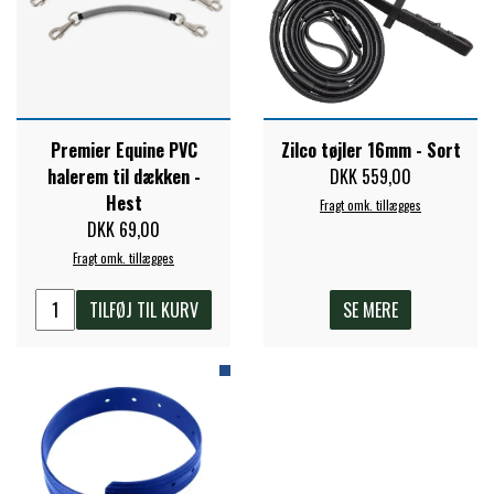
PREMIER EQUINE KØLETERAPI
LIKIT
PREMIER EQUINE GROOMING & STALD
MUSTAD
Premier Equine PVC
Zilco tøjler 16mm - Sort
halerem til dækken -
DKK 559,00
PREMIER EQUINE RYTTER
Hest
Fragt omk. tillægges
NAF
DKK 69,00
Fragt omk. tillægges
PHARMACARE
TILFØJ TIL KURV
SE MERE
PREMIER EQUINE
RACING TACK