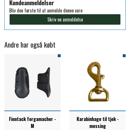
Kundeanmeldelser
FORAN EQUINE
Bliv den første til at anmelde denne vare
PREMIER EQUINE SADLER
Skriv en anmeldelse
GP TACK
PREMIER EQUINE SADEL TILBEHØR
Andre har også købt
HAPPY MOUTH
PREMIER EQUINE SADELUNDERLAG
HEVARI
PREMIER EQUINE PADS
JACKS
PREMIER EQUINE BENBESKYTTELSE
KÄLLQUIST EQUESTIAN
PREMIER EQUINE TRANSPORT
Finntack forgamacher -
Karabinhage til tjek -
BESKYTTELSE
M
messing
LEMIEUX