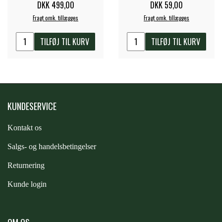
DKK 499,00
DKK 59,00
Fragt omk. tillægges
Fragt omk. tillægges
PREMIER EQUINE KØLETERAPI
LIKIT
TILFØJ TIL KURV
TILFØJ TIL KURV
PREMIER EQUINE GROOMING & STALD
MUSTAD
PREMIER EQUINE RYTTER
NAF
KUNDESERVICE
PHARMACARE
Kontakt os
S
algs- og handelsbetingelser
PREMIER EQUINE
Returnering
Kunde login
RACING TACK