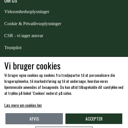
OM OS
STAR TACK
Virksomhedsoplysninger
STUD MUFFIN
Cookie & Privatlivsoplysninger
CSR - vi tager ansvar
TIMER GPS
Trustpilot
Samarbejde
-
affiliates
Vi bruger cookies
TKO
Vi bruger egne cookies og cookies fra tredjeparter til at personalisere din
Hos os kan du betale med:
brugeroplevelse, til markedsføring og til at undersøge, hvordan vores
WAHLSTEN
hjemmeside anvendes af besøgende. Du kan altid tilbagekalde dit samtykke ved
at trykke på linket 'Cookies' nederst på siden.
WALDHAUSEN
Læs mere om cookies her
Kommende åbningstider i butikken i Charlottenlund
AFVIS
ACCEPTER
WALSH