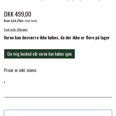
BACK ON TRACK
STRØMPER
INSEKTBESKYTTELSE
PREMIER EQUINE LINERS & DÆKKEN
TRAVDÆKKEN & TILBEHØR
DKK 499,00
TILBEHØR
TERAPI PRODUKTER
CARR & DAY & MARTIN
HUER & HALSTØRKLÆDER
HESTEBOLCHER & TREATS
SKO & VÆRKTØJ
PREMIER EQUINE WALKER & RIDEDÆKKEN
Fragt omk. tillægges
CUSTOM
GAVEARTIKLER VOKSNE
Varen kan desværre ikke købes, da der ikke er flere på lager
TILSKUD & VITAMINER
VOGNE & TILBEHØR
PREMIER EQUINE INSEKTBESKYTTELSE
DELTACAST
BØRN & JUNIOR
Giv mig besked når varen kan købes igen
STALD & FOLD
TRAV KUSK
PREMIER EQUINE MAGNET & INFRARØD
Priser er inkl. moms
EMIN
SKO & SMEDEVÆRKTØJ
TERAPI
PONYTRAV
FENWICK LIQUID TITANIUM®
PREMIER EQUINE GRIMER & TRÆKTOV
MONTÉ
FINNTACK
PREMIER EQUINE TRENSE & TILBEHØR
GALOP