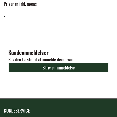
Priser er inkl. moms
FORAN EQUINE
PREMIER EQUINE SADLER
GP TACK
PREMIER EQUINE SADEL TILBEHØR
HAPPY MOUTH
PREMIER EQUINE SADELUNDERLAG
Kundeanmeldelser
Bliv den første til at anmelde denne vare
HEVARI
PREMIER EQUINE PADS
Skriv en anmeldelse
JACKS
PREMIER EQUINE BENBESKYTTELSE
KÄLLQUIST EQUESTIAN
PREMIER EQUINE TRANSPORT
KUNDESERVICE
BESKYTTELSE
LEMIEUX