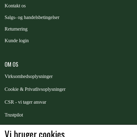
Kontakt os
PREMIER EQUINE KØLETERAPI
LIKIT
S
algs- og handelsbetingelser
Returnering
PREMIER EQUINE GROOMING & STALD
MUSTAD
Kunde login
PREMIER EQUINE RYTTER
NAF
OM OS
Virksomhedsoplysninger
PHARMACARE
Cookie & Privatlivsoplysninger
PREMIER EQUINE
CSR - vi tager ansvar
Trustpilot
RACING TACK
Samarbejde
-
affiliates
Vi bruger cookies