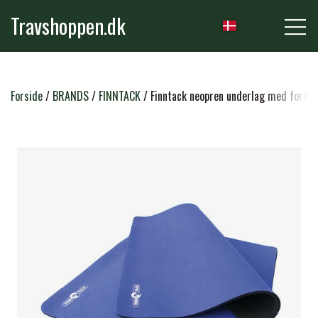
Travshoppen.dk
NYHEDER
Forside
BRANDS
FINNTACK
Finntack neopren underlag med forst
HEST
GRIMER & TRÆKTOVE
RYTTER
TRENSER & TILBEHØR
RIDEBUKSER & LEGGINS
PLEJE & STALD
SADLER & TILBEHØR
TRØJER, BLUSER & T-SHIRTS
STRIGLER & TILBEHØR