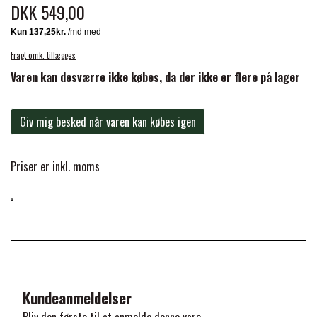
BACK ON TRACK
STRØMPER
DKK 549,00
INSEKTBESKYTTELSE
PREMIER EQUINE LINERS & DÆKKEN
TRAVDÆKKEN & TILBEHØR
TILBEHØR
TERAPI PRODUKTER
CARR & DAY & MARTIN
HUER & HALSTØRKLÆDER
HESTEBOLCHER & TREATS
Fragt omk. tillægges
SKO & VÆRKTØJ
Varen kan desværre ikke købes, da der ikke er flere på lager
PREMIER EQUINE WALKER & RIDEDÆKKEN
CUSTOM
GAVEARTIKLER VOKSNE
TILSKUD & VITAMINER
VOGNE & TILBEHØR
Giv mig besked når varen kan købes igen
PREMIER EQUINE INSEKTBESKYTTELSE
DELTACAST
BØRN & JUNIOR
STALD & FOLD
TRAV KUSK
Priser er inkl. moms
PREMIER EQUINE MAGNET & INFRARØD
EMIN
SKO & SMEDEVÆRKTØJ
TERAPI
PONYTRAV
FENWICK LIQUID TITANIUM®
PREMIER EQUINE GRIMER & TRÆKTOV
MONTÉ
FINNTACK
Kundeanmeldelser
PREMIER EQUINE TRENSE & TILBEHØR
GALOP