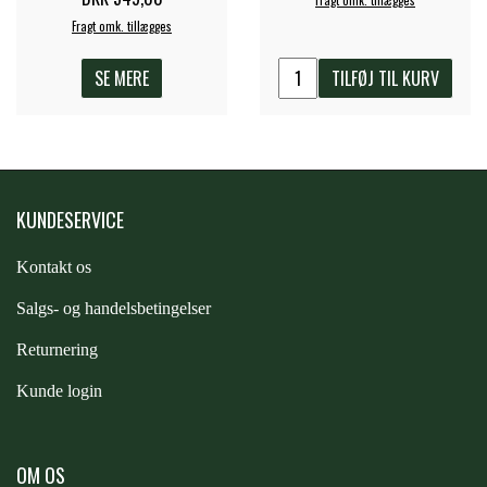
Fragt omk. tillægges
PREMIER EQUINE KØLETERAPI
LIKIT
SE MERE
TILFØJ TIL KURV
PREMIER EQUINE GROOMING & STALD
MUSTAD
PREMIER EQUINE RYTTER
NAF
KUNDESERVICE
Kontakt os
PHARMACARE
S
algs- og handelsbetingelser
Returnering
PREMIER EQUINE
Kunde login
RACING TACK
OM OS