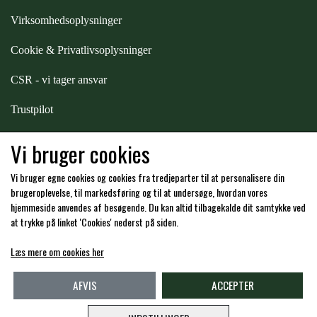
STAR TACK
Virksomhedsoplysninger
Cookie & Privatlivsoplysninger
STUD MUFFIN
CSR - vi tager ansvar
TIMER GPS
Trustpilot
Samarbejde
-
affiliates
Vi bruger cookies
TKO
Vi bruger egne cookies og cookies fra tredjeparter til at personalisere din
Hos os kan du betale med:
brugeroplevelse, til markedsføring og til at undersøge, hvordan vores
WAHLSTEN
hjemmeside anvendes af besøgende. Du kan altid tilbagekalde dit samtykke ved
at trykke på linket 'Cookies' nederst på siden.
WALDHAUSEN
Læs mere om cookies her
Kommende åbningstider i butikken i Charlottenlund
AFVIS
ACCEPTER
WALSH