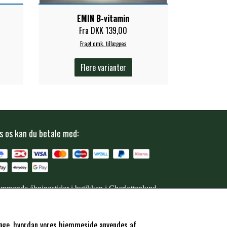
EMIN B-vitamin
Fra DKK 139,00
Fragt omk. tillægges
Flere varianter
s os kan du betale med:
mmende åbningstider i butikken i Charlottenlund
ersøge, hvordan vores hjemmeside anvendes af