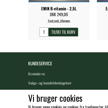
EMIN B-vitamin - 2,5L
E
DKK 249,00
Fragt omk. tillægges
TILFØJ TIL KURV
KUNDESERVICE
Kontakt os
S
algs- og handelsbetingelser
Returnering
Vi bruger cookies
Kunde login
Vi bruger egne cookies og cookies fra tredjeparter ti