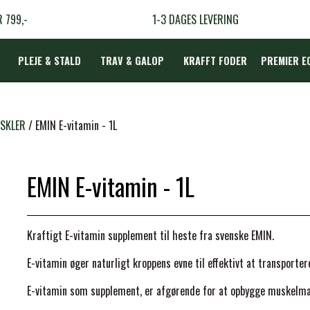
R 799,-
1-3 DAGES LEVERING
PLEJE & STALD
TRAV & GALOP
KRAFFT FODER
PREMIER E
DÆKKEN
SKLER
EMIN E-vitamin - 1L
EMIN E-vitamin - 1L
LBEHØR
N
Kraftigt E-vitamin supplement til heste fra svenske EMIN.
TERAPI
E-vitamin øger naturligt kroppens evne til effektivt at transporter
E-vitamin som supplement, er afgørende for at opbygge muskelmas