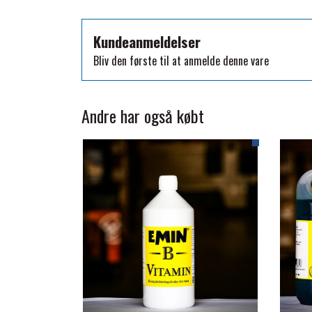
TKO
WAHLSTEN
Kundeanmeldelser
WALDHAUSEN
Bliv den første til at anmelde denne vare
WALSH
ZILCO
Andre har også købt
QHP -BRANDS OF Q
PREMIER EQUINE INSEKTBESKYTTELSE