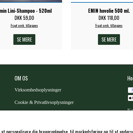
min Lini-Shampoo - 520ml
EMIN hovolie 500 ml.
DKK 59,00
DKK 118,00
Fragt omk. tillægges
Fragt omk. tillægges
SE MERE
SE MERE
OM OS
Ho
Virksomhedsoplysninger
Cookie & Privatlivsoplysninger
Ko
CSR - vi tager ansvar
Trustpilot
l at personalisere din brugeroplevelse, til markedsføring og til at und