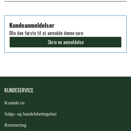
FORAN EQUINE
PREMIER EQUINE SADLER
Kundeanmeldelser
GP TACK
Bliv den første til at anmelde denne vare
PREMIER EQUINE SADEL TILBEHØR
Skriv en anmeldelse
HAPPY MOUTH
PREMIER EQUINE SADELUNDERLAG
HEVARI
PREMIER EQUINE PADS
JACKS
KUNDESERVICE
PREMIER EQUINE BENBESKYTTELSE
Kontakt os
KÄLLQUIST EQUESTIAN
PREMIER EQUINE TRANSPORT
S
algs- og handelsbetingelser
BESKYTTELSE
Returnering
LEMIEUX