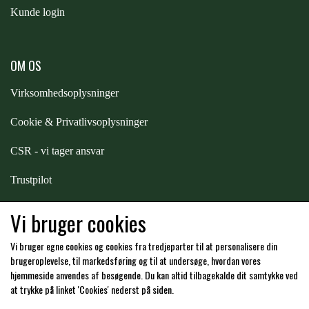
Kunde login
PREMIER EQUINE KØLETERAPI
LIKIT
OM OS
PREMIER EQUINE GROOMING & STALD
MUSTAD
Virksomhedsoplysninger
PREMIER EQUINE RYTTER
Cookie & Privatlivsoplysninger
NAF
CSR - vi tager ansvar
PHARMACARE
Trustpilot
Samarbejde
-
affiliates
Vi bruger cookies
PREMIER EQUINE
Vi bruger egne cookies og cookies fra tredjeparter til at personalisere din
Hos os kan du betale med:
brugeroplevelse, til markedsføring og til at undersøge, hvordan vores
RACING TACK
hjemmeside anvendes af besøgende. Du kan altid tilbagekalde dit samtykke ved
at trykke på linket 'Cookies' nederst på siden.