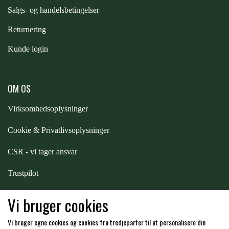
S
algs- og handelsbetingelser
PREMIER EQUINE KØLETERAPI
LIKIT
Returnering
Kunde login
PREMIER EQUINE GROOMING & STALD
MUSTAD
OM OS
PREMIER EQUINE RYTTER
NAF
Virksomhedsoplysninger
Cookie & Privatlivsoplysninger
PHARMACARE
CSR - vi tager ansvar
PREMIER EQUINE
Trustpilot
Samarbejde
-
affiliates
Vi bruger cookies
RACING TACK
Vi bruger egne cookies og cookies fra tredjeparter til at personalisere din