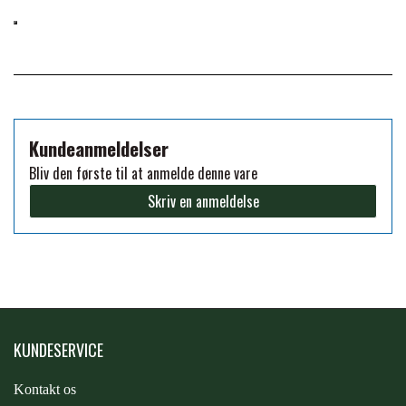
FORAN EQUINE
PREMIER EQUINE SADLER
GP TACK
PREMIER EQUINE SADEL TILBEHØR
Kundeanmeldelser
HAPPY MOUTH
PREMIER EQUINE SADELUNDERLAG
Bliv den første til at anmelde denne vare
Skriv en anmeldelse
HEVARI
PREMIER EQUINE PADS
JACKS
PREMIER EQUINE BENBESKYTTELSE
KÄLLQUIST EQUESTIAN
KUNDESERVICE
PREMIER EQUINE TRANSPORT
BESKYTTELSE
Kontakt os
LEMIEUX