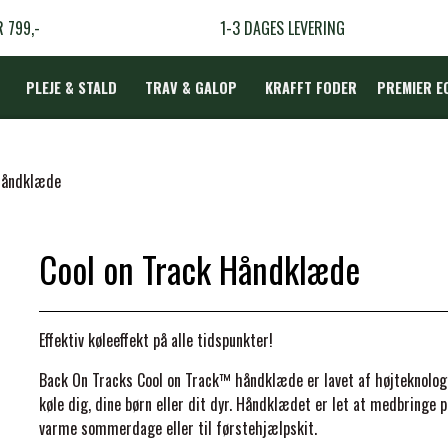
R 799,-
1-3 DAGES LEVERING
PLEJE & STALD
TRAV & GALOP
KRAFFT FODER
PREMIER E
DÆKKEN
 Håndklæde
Cool on Track Håndklæde
LBEHØR
N
Effektiv køleeffekt på alle tidspunkter!
TERAPI
Back On Tracks Cool on Track™ håndklæde er lavet af højteknologis
køle dig, dine børn eller dit dyr. Håndklædet er let at medbringe på
varme sommerdage eller til førstehjælpskit.