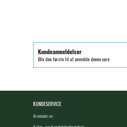
TKO
WAHLSTEN
WALDHAUSEN
WALSH
ZILCO
QHP -BRANDS OF Q
Kundeanmeldelser
PREMIER EQUINE INSEKTBESKYTTELSE
Bliv den første til at anmelde denne vare
KUNDESERVICE
Kontakt os
S
algs- og handelsbetingelser