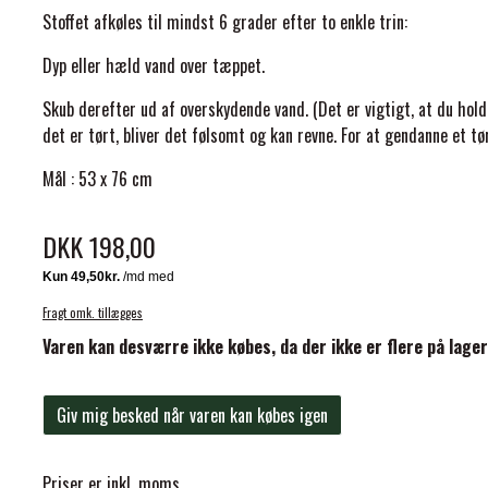
Stoffet afkøles til mindst 6 grader efter to enkle trin:
Dyp eller hæld vand over tæppet.
Skub derefter ud af overskydende vand. (Det er vigtigt, at du hold
det er tørt, bliver det følsomt og kan revne. For at gendanne et t
ELSE
Mål : 53 x 76 cm
DKK 198,00
Fragt omk. tillægges
Varen kan desværre ikke købes, da der ikke er flere på lager
Giv mig besked når varen kan købes igen
Priser er inkl. moms