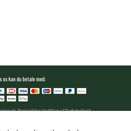
s os kan du betale med:
mmende åbningstider i butikken i Charlottenlund