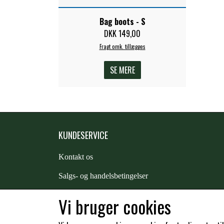
Bag boots - S
DKK 149,00
Fragt omk. tillægges
SE MERE
KUNDESERVICE
Kontakt os
S
algs- og handelsbetingelser
Returnering
Vi bruger cookies
Kunde login