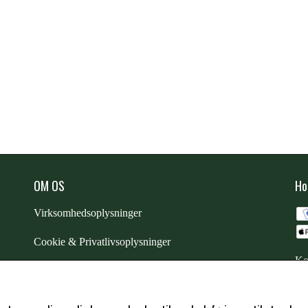
OM OS
Ho
Virksomhedsoplysninger
Cookie & Privatlivsoplysninger
Ko
CSR - vi tager ansvar
Trustpilot