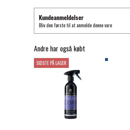
TKO
WAHLSTEN
Kundeanmeldelser
WALDHAUSEN
Bliv den første til at anmelde denne vare
WALSH
ZILCO
Andre har også købt
QHP -BRANDS OF Q
PREMIER EQUINE INSEKTBESKYTTELSE
SIDSTE PÅ LAGER