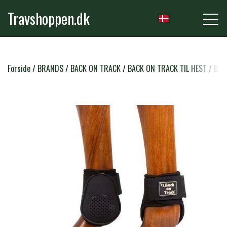
Travshoppen.dk
NYHEDER
Forside
BRANDS
BACK ON TRACK
BACK ON TRACK TIL HEST
BAC
HEST
GRIMER & TRÆKTOVE
RYTTER
TRENSER & TILBEHØR
RIDEBUKSER & LEGGINS
PLEJE & STALD
SADLER & TILBEHØR
TRØJER, BLUSER & T-SHIRTS
STRIGLER & TILBEHØR