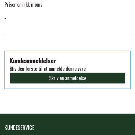
Priser er inkl. moms
FORAN EQUINE
PREMIER EQUINE SADLER
GP TACK
PREMIER EQUINE SADEL TILBEHØR
HAPPY MOUTH
PREMIER EQUINE SADELUNDERLAG
Kundeanmeldelser
Bliv den første til at anmelde denne vare
HEVARI
PREMIER EQUINE PADS
Skriv en anmeldelse
JACKS
PREMIER EQUINE BENBESKYTTELSE
KÄLLQUIST EQUESTIAN
PREMIER EQUINE TRANSPORT
KUNDESERVICE
BESKYTTELSE
LEMIEUX