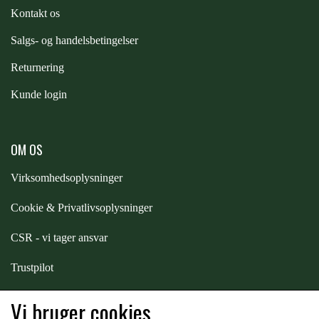
Kontakt os
PREMIER EQUINE KØLETERAPI
LIKIT
S
algs- og handelsbetingelser
Returnering
PREMIER EQUINE GROOMING & STALD
MUSTAD
Kunde login
PREMIER EQUINE RYTTER
NAF
OM OS
Virksomhedsoplysninger
PHARMACARE
Cookie & Privatlivsoplysninger
PREMIER EQUINE
CSR - vi tager ansvar
Trustpilot
RACING TACK
Samarbejde
-
affiliates
Vi bruger cookies