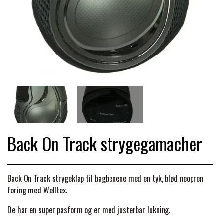
TRAV & GALOP
DÆKKENER & TILBEHØR
JAKKER & VESTE
STRIGLEKASSER & STALDSKABE
SEJRSDÆKKENER
KRAFFT FODER
BANDAGER & BENBESKYTTELSE
SKO & STØVLER
SÅRPLEJE & STALDAPOTEK
TRAVUDSTYR MED NAVN
PREMIER EQUINE
PLEJE & STALD
PISKE & SPORER
SHAMPOO & SHINER
GRIMER & TRÆKTOV
PREMIER EQUINE REGN - &
TILSKUD & VITAMINER
OUTLET
HJELME
HOVPLEJE
OVERGANGSDÆKKEN
SELER & TILBEHØR
Back On Track strygegamacher
LONGERING
SIKKERHEDSVESTE
BRANDS
LÆDER & UDSTYRSPLEJE
PREMIER EQUINE VINTERDÆKKEN
HOVEDLAG & TILBEHØR
Back On Track strygeklap til bagbenene med en tyk, blød neopren
PONY & SHETTY
ANIMALINTEX®
HANDSKER
foring med Welltex.
KLIPPEMASKINER & STØVSUGERE
PREMIER EQUINE STALDDÆKKEN
GAMSCHER & BANDAGER
De har en super pasform og er med justerbar lukning.
TRANSPORT UDSTYR