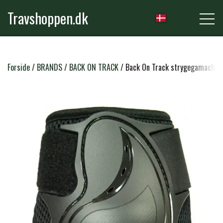
Travshoppen.dk
NYHEDER
Forside
BRANDS
BACK ON TRACK
Back On Track strygegamacher
HEST
GRIMER & TRÆKTOVE
RYTTER
TRENSER & TILBEHØR
RIDEBUKSER & LEGGINS
PLEJE & STALD
SADLER & TILBEHØR
TRØJER, BLUSER & T-SHIRTS
STRIGLER & TILBEHØR