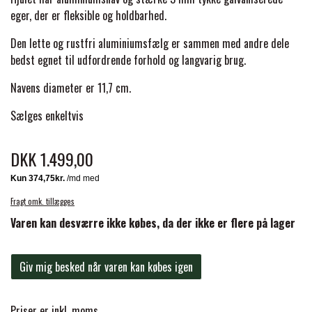
BACK ON TRACK
STRØMPER
INSEKTBESKYTTELSE
PREMIER EQUINE LINERS & DÆKKEN
eger, der er fleksible og holdbarhed.
TRAVDÆKKEN & TILBEHØR
TILBEHØR
TERAPI PRODUKTER
Den lette og rustfri aluminiumsfælg er sammen med andre dele
CARR & DAY & MARTIN
HUER & HALSTØRKLÆDER
HESTEBOLCHER & TREATS
bedst egnet til udfordrende forhold og langvarig brug.
SKO & VÆRKTØJ
PREMIER EQUINE WALKER & RIDEDÆKKEN
Navens diameter er 11,7 cm.
CUSTOM
GAVEARTIKLER VOKSNE
TILSKUD & VITAMINER
VOGNE & TILBEHØR
Sælges enkeltvis
PREMIER EQUINE INSEKTBESKYTTELSE
DELTACAST
BØRN & JUNIOR
STALD & FOLD
DKK 1.499,00
TRAV KUSK
PREMIER EQUINE MAGNET & INFRARØD
EMIN
SKO & SMEDEVÆRKTØJ
TERAPI
Fragt omk. tillægges
PONYTRAV
Varen kan desværre ikke købes, da der ikke er flere på lager
FENWICK LIQUID TITANIUM®
PREMIER EQUINE GRIMER & TRÆKTOV
MONTÉ
Giv mig besked når varen kan købes igen
FINNTACK
PREMIER EQUINE TRENSE & TILBEHØR
GALOP
Priser er inkl. moms