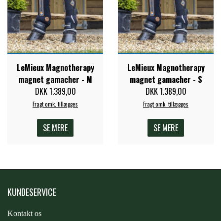
PREMIER EQUINE KØLETERAPI
LIKIT
PREMIER EQUINE GROOMING & STALD
MUSTAD
LeMieux Magnotherapy
LeMieux Magnotherapy
magnet gamacher - M
magnet gamacher - S
PREMIER EQUINE RYTTER
DKK 1.389,00
DKK 1.389,00
NAF
Fragt omk. tillægges
Fragt omk. tillægges
SE MERE
SE MERE
PHARMACARE
PREMIER EQUINE
KUNDESERVICE
RACING TACK
Kontakt os