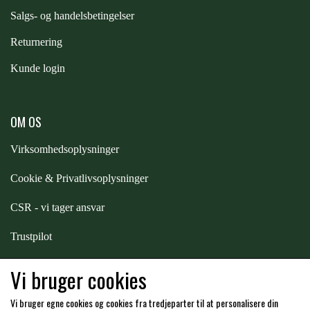
STAR TACK
S
algs- og handelsbetingelser
Returnering
STUD MUFFIN
Kunde login
TIMER GPS
OM OS
Virksomhedsoplysninger
TKO
Cookie & Privatlivsoplysninger
WAHLSTEN
CSR - vi tager ansvar
Trustpilot
WALDHAUSEN
Samarbejde
-
affiliates
Vi bruger cookies
WALSH
Vi bruger egne cookies og cookies fra tredjeparter til at personalisere din