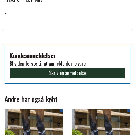
FORAN EQUINE
PREMIER EQUINE SADLER
GP TACK
PREMIER EQUINE SADEL TILBEHØR
HAPPY MOUTH
Kundeanmeldelser
PREMIER EQUINE SADELUNDERLAG
Bliv den første til at anmelde denne vare
HEVARI
Skriv en anmeldelse
PREMIER EQUINE PADS
JACKS
PREMIER EQUINE BENBESKYTTELSE
Andre har også købt
KÄLLQUIST EQUESTIAN
PREMIER EQUINE TRANSPORT
BESKYTTELSE
LEMIEUX