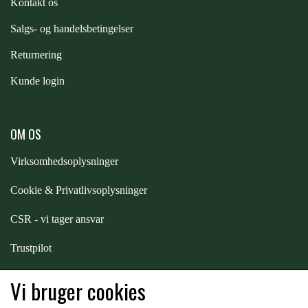
Kontakt os
STAR TACK
S
algs- og handelsbetingelser
Returnering
STUD MUFFIN
Kunde login
TIMER GPS
OM OS
TKO
Virksomhedsoplysninger
Cookie & Privatlivsoplysninger
WAHLSTEN
CSR - vi tager ansvar
WALDHAUSEN
Trustpilot
Samarbejde
-
affiliates
Vi bruger cookies
WALSH