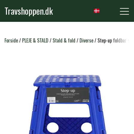
Travshoppen.dk
NYHEDER
Forside
PLEJE & STALD
Stald & fold
Diverse
Step-up foldbar s
HEST
GRIMER & TRÆKTOVE
RYTTER
TRENSER & TILBEHØR
RIDEBUKSER & LEGGINS
PLEJE & STALD
SADLER & TILBEHØR
TRØJER, BLUSER & T-SHIRTS
STRIGLER & TILBEHØR