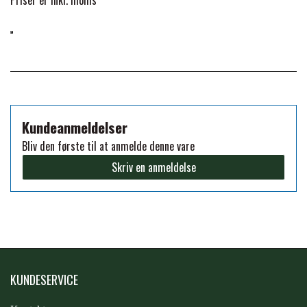
PREMIER EQUINE KØLETERAPI
LIKIT
PREMIER EQUINE GROOMING & STALD
MUSTAD
PREMIER EQUINE RYTTER
Kundeanmeldelser
NAF
Bliv den første til at anmelde denne vare
Skriv en anmeldelse
PHARMACARE
PREMIER EQUINE
RACING TACK
KUNDESERVICE