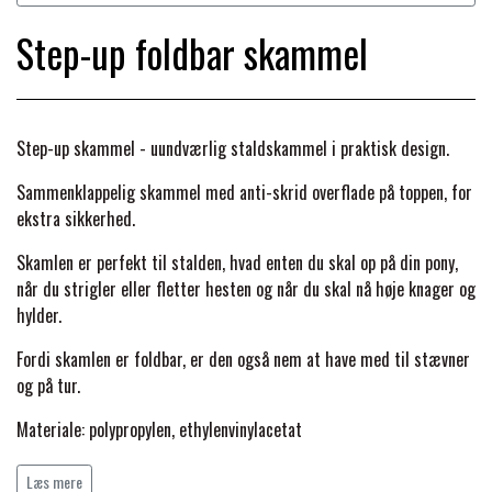
BACK ON TRACK
STRØMPER
INSEKTBESKYTTELSE
PREMIER EQUINE LINERS & DÆKKEN
TRAVDÆKKEN & TILBEHØR
Step-up foldbar skammel
TILBEHØR
TERAPI PRODUKTER
CARR & DAY & MARTIN
HUER & HALSTØRKLÆDER
HESTEBOLCHER & TREATS
SKO & VÆRKTØJ
PREMIER EQUINE WALKER & RIDEDÆKKEN
Step-up skammel - uundværlig staldskammel i praktisk design.
CUSTOM
GAVEARTIKLER VOKSNE
TILSKUD & VITAMINER
VOGNE & TILBEHØR
Sammenklappelig skammel med anti-skrid overflade på toppen, for
PREMIER EQUINE INSEKTBESKYTTELSE
ekstra sikkerhed.
DELTACAST
BØRN & JUNIOR
STALD & FOLD
TRAV KUSK
Skamlen er perfekt til stalden, hvad enten du skal op på din pony,
PREMIER EQUINE MAGNET & INFRARØD
når du strigler eller fletter hesten og når du skal nå høje knager og
EMIN
SKO & SMEDEVÆRKTØJ
hylder.
TERAPI
PONYTRAV
Fordi skamlen er foldbar, er den også nem at have med til stævner
FENWICK LIQUID TITANIUM®
og på tur.
PREMIER EQUINE GRIMER & TRÆKTOV
MONTÉ
Materiale: polypropylen, ethylenvinylacetat
FINNTACK
PREMIER EQUINE TRENSE & TILBEHØR
Dimensioner udfoldet: 25,5 x 21,5 x 39 cm
GALOP
Læs mere