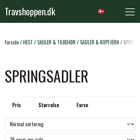
Travshoppen.dk
NYHEDER
Forside
HEST
SADLER & TILBEHØR
SADLER & KOPFJERN
SPRING
HEST
SPRINGSADLER
GRIMER & TRÆKTOVE
RYTTER
Pris
Størrelse
Farve
TRENSER & TILBEHØR
RIDEBUKSER & LEGGINS
PLEJE & STALD
SADLER & TILBEHØR
TRØJER, BLUSER & T-SHIRTS
STRIGLER & TILBEHØR