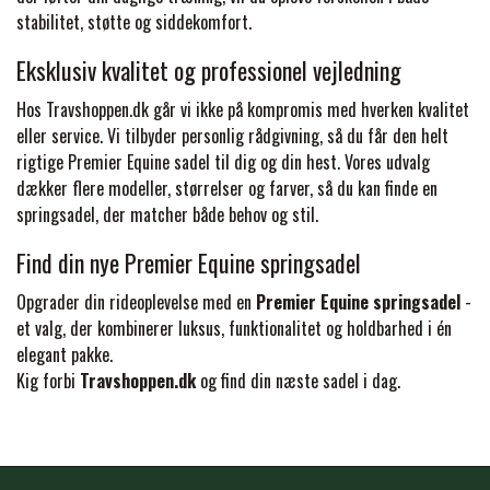
stabilitet, støtte og siddekomfort.
PREMIER EQUINE KØLETERAPI
LIKIT
Eksklusiv kvalitet og professionel vejledning
Hos Travshoppen.dk går vi ikke på kompromis med hverken kvalitet
PREMIER EQUINE GROOMING & STALD
eller service. Vi tilbyder personlig rådgivning, så du får den helt
MUSTAD
rigtige Premier Equine sadel til dig og din hest. Vores udvalg
dækker flere modeller, størrelser og farver, så du kan finde en
PREMIER EQUINE RYTTER
NAF
springsadel, der matcher både behov og stil.
Find din nye Premier Equine springsadel
PHARMACARE
Opgrader din rideoplevelse med en
Premier Equine springsadel
-
et valg, der kombinerer luksus, funktionalitet og holdbarhed i én
elegant pakke.
PREMIER EQUINE
Kig forbi
Travshoppen.dk
og find din næste sadel i dag.
RACING TACK