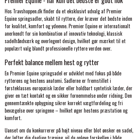
FORAN EQUINE
Hos Travshoppen.dk finder du et eksklusivt udvalg af Premier
PREMIER EQUINE SADLER
Equine springsadler, skabt til ryttere, der kræver det bedste inden
for kvalitet, komfort og ydeevne. Premier Equine er internationalt
GP TACK
anerkendt for sin kombination af innovativ teknologi, klassisk
PREMIER EQUINE SADEL TILBEHØR
sadelhåndværk og overlegent design, hvilket gør mærket til et
populært valg blandt professionelle ryttere verden over.
HAPPY MOUTH
PREMIER EQUINE SADELUNDERLAG
Perfekt balance mellem hest og rytter
HEVARI
En Premier Equine springsadel er udviklet med fokus på både
PREMIER EQUINE PADS
rytterens og hestens anatomi. Sadlerne er fremstillet i
førsteklasses europæisk læder eller holdbart syntetisk læder, der
JACKS
giver en tæt kontakt og en sikker fornemmelse under ridning. Den
PREMIER EQUINE BENBESKYTTELSE
gennemtænkte opbygning sikrer korrekt vægtfordeling og fri
bevægelse over springene – hvilket øger hestens præstation og
KÄLLQUIST EQUESTIAN
komfort.
PREMIER EQUINE TRANSPORT
Uanset om du konkurrerer på højt niveau eller blot ønsker en sadel,
BESKYTTELSE
LEMIEUX
der løfter din daglige træning, vil du opleve forskellen i både