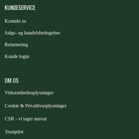
STAR TACK
KUNDESERVICE
Kontakt os
STUD MUFFIN
S
algs- og handelsbetingelser
Returnering
TIMER GPS
Kunde login
TKO
OM OS
WAHLSTEN
Virksomhedsoplysninger
Cookie & Privatlivsoplysninger
WALDHAUSEN
CSR - vi tager ansvar
WALSH
Trustpilot