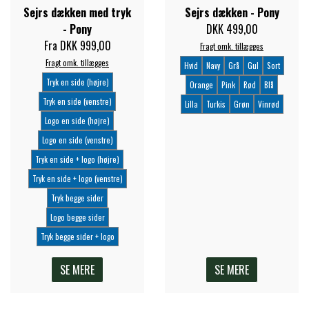
Sejrs dækken med tryk
Sejrs dækken - Pony
FORAN EQUINE
- Pony
DKK 499,00
PREMIER EQUINE SADLER
Fra DKK 999,00
Fragt omk. tillægges
Fragt omk. tillægges
GP TACK
Hvid
Navy
Grå
Gul
Sort
PREMIER EQUINE SADEL TILBEHØR
Tryk en side (højre)
Orange
Pink
Rød
Blå
Tryk en side (venstre)
Lilla
Turkis
Grøn
Vinrød
HAPPY MOUTH
Logo en side (højre)
PREMIER EQUINE SADELUNDERLAG
Logo en side (venstre)
HEVARI
Tryk en side + logo (højre)
PREMIER EQUINE PADS
Tryk en side + logo (venstre)
Tryk begge sider
JACKS
PREMIER EQUINE BENBESKYTTELSE
Logo begge sider
Tryk begge sider + logo
KÄLLQUIST EQUESTIAN
PREMIER EQUINE TRANSPORT
SE MERE
SE MERE
BESKYTTELSE
LEMIEUX