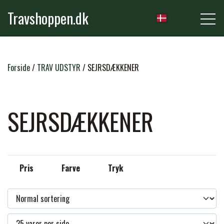
Travshoppen.dk
NYHEDER
Forside
TRAV UDSTYR
SEJRSDÆKKENER
HEST
SEJRSDÆKKENER
GRIMER & TRÆKTOVE
RYTTER
Pris
Farve
Tryk
TRENSER & TILBEHØR
RIDEBUKSER & LEGGINS
PLEJE & STALD
SADLER & TILBEHØR
TRØJER, BLUSER & T-SHIRTS
STRIGLER & TILBEHØR