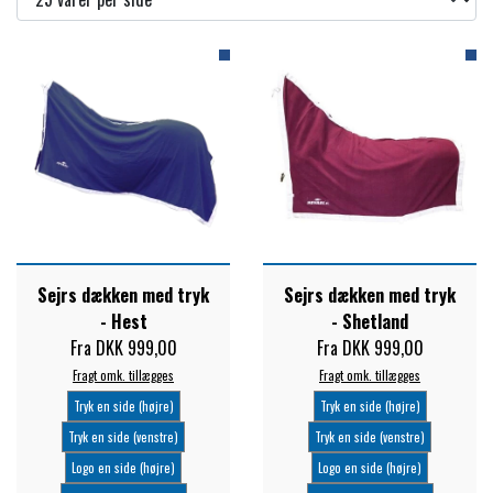
TRAV & GALOP
DÆKKENER & TILBEHØR
JAKKER & VESTE
STRIGLEKASSER & STALDSKABE
SEJRSDÆKKENER
KRAFFT FODER
BANDAGER & BENBESKYTTELSE
SKO & STØVLER
SÅRPLEJE & STALDAPOTEK
TRAVUDSTYR MED NAVN
PREMIER EQUINE
PLEJE & STALD
PISKE & SPORER
SHAMPOO & SHINER
GRIMER & TRÆKTOV
PREMIER EQUINE REGN - &
TILSKUD & VITAMINER
OUTLET
HJELME
HOVPLEJE
OVERGANGSDÆKKEN
Sejrs dækken med tryk
Sejrs dækken med tryk
SELER & TILBEHØR
- Hest
- Shetland
LONGERING
SIKKERHEDSVESTE
Fra DKK 999,00
Fra DKK 999,00
BRANDS
LÆDER & UDSTYRSPLEJE
PREMIER EQUINE VINTERDÆKKEN
HOVEDLAG & TILBEHØR
Fragt omk. tillægges
Fragt omk. tillægges
PONY & SHETTY
Tryk en side (højre)
Tryk en side (højre)
ANIMALINTEX®
HANDSKER
KLIPPEMASKINER & STØVSUGERE
PREMIER EQUINE STALDDÆKKEN
Tryk en side (venstre)
Tryk en side (venstre)
GAMSCHER & BANDAGER
Logo en side (højre)
Logo en side (højre)
TRANSPORT UDSTYR