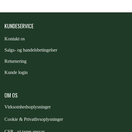
PREMIER EQUINE KØLETERAPI
LIKIT
KUNDESERVICE
PREMIER EQUINE GROOMING & STALD
MUSTAD
Kontakt os
S
algs- og handelsbetingelser
PREMIER EQUINE RYTTER
NAF
Returnering
Kunde login
PHARMACARE
OM OS
PREMIER EQUINE
Virksomhedsoplysninger
RACING TACK
Cookie & Privatlivsoplysninger
CSR - vi tager ansvar