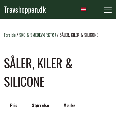
Travshoppen.dk
NYHEDER
Forside
SKO & SMEDEVÆRKTØJ
SÅLER, KILER & SILICONE
HEST
SÅLER, KILER &
GRIMER & TRÆKTOVE
SILICONE
RYTTER
TRENSER & TILBEHØR
RIDEBUKSER & LEGGINS
PLEJE & STALD
Pris
Størrelse
Mærke
SADLER & TILBEHØR
TRØJER, BLUSER & T-SHIRTS
STRIGLER & TILBEHØR