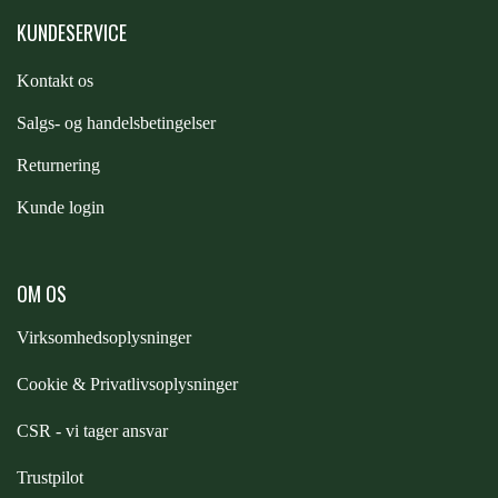
KUNDESERVICE
PREMIER EQUINE KØLETERAPI
LIKIT
Kontakt os
PREMIER EQUINE GROOMING & STALD
S
algs- og handelsbetingelser
MUSTAD
Returnering
PREMIER EQUINE RYTTER
Kunde login
NAF
PHARMACARE
OM OS
Virksomhedsoplysninger
PREMIER EQUINE
Cookie & Privatlivsoplysninger
CSR - vi tager ansvar
RACING TACK
Trustpilot