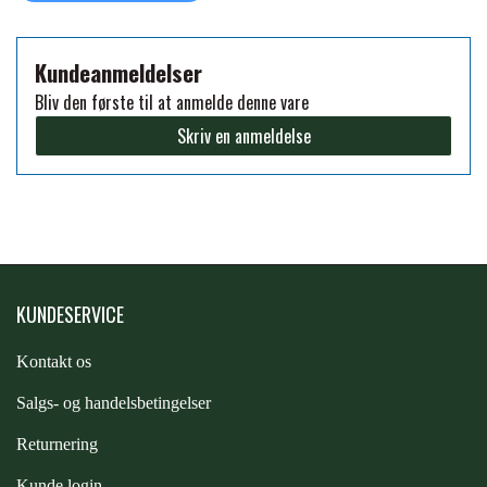
FORAN EQUINE
PREMIER EQUINE SADLER
Kundeanmeldelser
Bliv den første til at anmelde denne vare
GP TACK
PREMIER EQUINE SADEL TILBEHØR
Skriv en anmeldelse
HAPPY MOUTH
PREMIER EQUINE SADELUNDERLAG
HEVARI
PREMIER EQUINE PADS
KUNDESERVICE
JACKS
PREMIER EQUINE BENBESKYTTELSE
Kontakt os
KÄLLQUIST EQUESTIAN
S
algs- og handelsbetingelser
PREMIER EQUINE TRANSPORT
Returnering
BESKYTTELSE
LEMIEUX
Kunde login