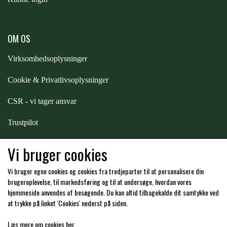
PREMIER EQUINE KØLETERAPI
LIKIT
OM OS
PREMIER EQUINE GROOMING & STALD
Virksomhedsoplysninger
MUSTAD
Cookie & Privatlivsoplysninger
PREMIER EQUINE RYTTER
NAF
CSR - vi tager ansvar
Trustpilot
PHARMACARE
Samarbejde
-
affiliates
Vi bruger cookies
PREMIER EQUINE
Vi bruger egne cookies og cookies fra tredjeparter til at personalisere din
Hos os kan du betale med:
brugeroplevelse, til markedsføring og til at undersøge, hvordan vores
hjemmeside anvendes af besøgende. Du kan altid tilbagekalde dit samtykke ved
RACING TACK
at trykke på linket 'Cookies' nederst på siden.
Læs mere om cookies her