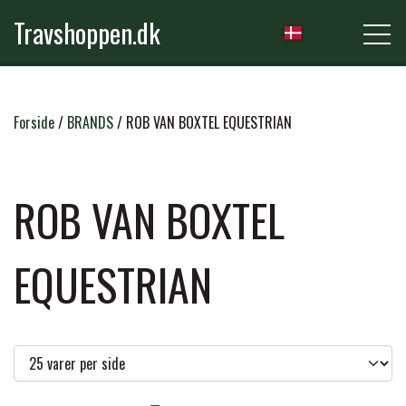
Travshoppen.dk
NYHEDER
Forside
BRANDS
ROB VAN BOXTEL EQUESTRIAN
HEST
ROB VAN BOXTEL
GRIMER & TRÆKTOVE
EQUESTRIAN
RYTTER
TRENSER & TILBEHØR
RIDEBUKSER & LEGGINS
PLEJE & STALD
SADLER & TILBEHØR
TRØJER, BLUSER & T-SHIRTS
STRIGLER & TILBEHØR