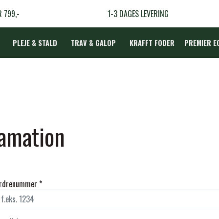
R 799,-
1-3 DAGES LEVERING
PLEJE & STALD
TRAV & GALOP
KRAFFT FODER
PREMIER E
DÆKKEN
lamation
LBEHØR
N
TERAPI
rdrenummer *