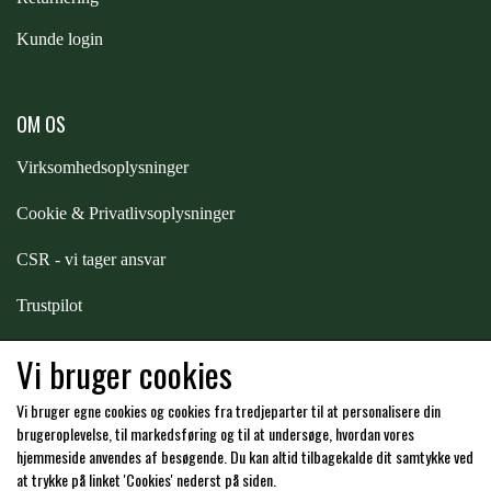
Kunde login
PREMIER EQUINE KØLETERAPI
LIKIT
PREMIER EQUINE GROOMING & STALD
OM OS
MUSTAD
Virksomhedsoplysninger
PREMIER EQUINE RYTTER
NAF
Cookie & Privatlivsoplysninger
CSR - vi tager ansvar
PHARMACARE
Trustpilot
Samarbejde
-
affiliates
PREMIER EQUINE
Vi bruger cookies
Vi bruger egne cookies og cookies fra tredjeparter til at personalisere din
Hos os kan du betale med:
RACING TACK
brugeroplevelse, til markedsføring og til at undersøge, hvordan vores
hjemmeside anvendes af besøgende. Du kan altid tilbagekalde dit samtykke ved
at trykke på linket 'Cookies' nederst på siden.