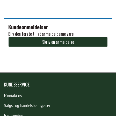
FORAN EQUINE
PREMIER EQUINE SADLER
GP TACK
Kundeanmeldelser
PREMIER EQUINE SADEL TILBEHØR
Bliv den første til at anmelde denne vare
Skriv en anmeldelse
HAPPY MOUTH
PREMIER EQUINE SADELUNDERLAG
HEVARI
PREMIER EQUINE PADS
JACKS
PREMIER EQUINE BENBESKYTTELSE
KUNDESERVICE
KÄLLQUIST EQUESTIAN
Kontakt os
PREMIER EQUINE TRANSPORT
S
algs- og handelsbetingelser
BESKYTTELSE
LEMIEUX
Returnering