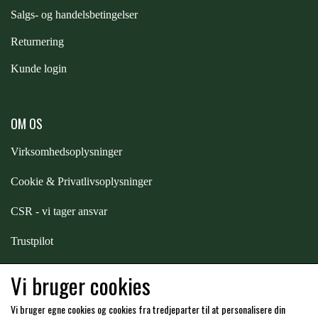
S
algs- og handelsbetingelser
PREMIER EQUINE KØLETERAPI
LIKIT
Returnering
Kunde login
PREMIER EQUINE GROOMING & STALD
MUSTAD
OM OS
PREMIER EQUINE RYTTER
NAF
Virksomhedsoplysninger
Cookie & Privatlivsoplysninger
PHARMACARE
CSR - vi tager ansvar
PREMIER EQUINE
Trustpilot
Samarbejde
-
affiliates
Vi bruger cookies
RACING TACK
Vi bruger egne cookies og cookies fra tredjeparter til at personalisere din