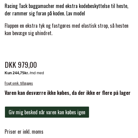
BACK ON TRACK
STRØMPER
INSEKTBESKYTTELSE
PREMIER EQUINE LINERS & DÆKKEN
Racing Tack baggamacher med ekstra kodebeskyttelse til heste,
TRAVDÆKKEN & TILBEHØR
der rammer sig foran på koden. Lav model
TILBEHØR
TERAPI PRODUKTER
CARR & DAY & MARTIN
HUER & HALSTØRKLÆDER
HESTEBOLCHER & TREATS
Flappen en ekstra tyk og fastgøres med elastisk strop, så hesten
SKO & VÆRKTØJ
kan bevæge sig uhindret.
PREMIER EQUINE WALKER & RIDEDÆKKEN
CUSTOM
GAVEARTIKLER VOKSNE
TILSKUD & VITAMINER
VOGNE & TILBEHØR
PREMIER EQUINE INSEKTBESKYTTELSE
DKK 979,00
DELTACAST
BØRN & JUNIOR
STALD & FOLD
TRAV KUSK
PREMIER EQUINE MAGNET & INFRARØD
EMIN
Fragt omk. tillægges
SKO & SMEDEVÆRKTØJ
TERAPI
PONYTRAV
Varen kan desværre ikke købes, da der ikke er flere på lager
FENWICK LIQUID TITANIUM®
PREMIER EQUINE GRIMER & TRÆKTOV
MONTÉ
Giv mig besked når varen kan købes igen
FINNTACK
PREMIER EQUINE TRENSE & TILBEHØR
Priser er inkl. moms
GALOP