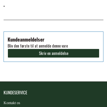
FORAN EQUINE
PREMIER EQUINE SADLER
GP TACK
PREMIER EQUINE SADEL TILBEHØR
Kundeanmeldelser
HAPPY MOUTH
PREMIER EQUINE SADELUNDERLAG
Bliv den første til at anmelde denne vare
Skriv en anmeldelse
HEVARI
PREMIER EQUINE PADS
JACKS
PREMIER EQUINE BENBESKYTTELSE
KÄLLQUIST EQUESTIAN
PREMIER EQUINE TRANSPORT
KUNDESERVICE
BESKYTTELSE
Kontakt os
LEMIEUX