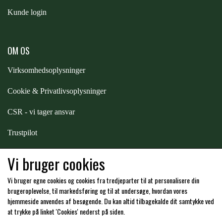
Kunde login
PREMIER EQUINE KØLETERAPI
LIKIT
OM OS
PREMIER EQUINE GROOMING & STALD
MUSTAD
Virksomhedsoplysninger
PREMIER EQUINE RYTTER
Cookie & Privatlivsoplysninger
NAF
CSR - vi tager ansvar
PHARMACARE
Trustpilot
Samarbejde
-
affiliates
Vi bruger cookies
PREMIER EQUINE
Vi bruger egne cookies og cookies fra tredjeparter til at personalisere din
Hos os kan du betale med:
brugeroplevelse, til markedsføring og til at undersøge, hvordan vores
RACING TACK
hjemmeside anvendes af besøgende. Du kan altid tilbagekalde dit samtykke ved
at trykke på linket 'Cookies' nederst på siden.