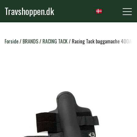
Travshoppen.dk
NYHEDER
Forside
BRANDS
RACING TACK
Racing Tack baggamache 400AN
HEST
GRIMER & TRÆKTOVE
RYTTER
TRENSER & TILBEHØR
RIDEBUKSER & LEGGINS
PLEJE & STALD
SADLER & TILBEHØR
TRØJER, BLUSER & T-SHIRTS
STRIGLER & TILBEHØR