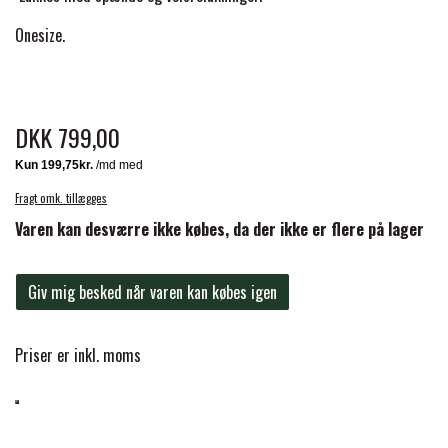
BACK ON TRACK
STRØMPER
INSEKTBESKYTTELSE
PREMIER EQUINE LINERS & DÆKKEN
TRAVDÆKKEN & TILBEHØR
Onesize.
TILBEHØR
TERAPI PRODUKTER
CARR & DAY & MARTIN
HUER & HALSTØRKLÆDER
HESTEBOLCHER & TREATS
SKO & VÆRKTØJ
PREMIER EQUINE WALKER & RIDEDÆKKEN
DKK 799,00
CUSTOM
GAVEARTIKLER VOKSNE
TILSKUD & VITAMINER
VOGNE & TILBEHØR
PREMIER EQUINE INSEKTBESKYTTELSE
Fragt omk. tillægges
DELTACAST
BØRN & JUNIOR
STALD & FOLD
TRAV KUSK
Varen kan desværre ikke købes, da der ikke er flere på lager
PREMIER EQUINE MAGNET & INFRARØD
EMIN
SKO & SMEDEVÆRKTØJ
TERAPI
Giv mig besked når varen kan købes igen
PONYTRAV
FENWICK LIQUID TITANIUM®
Priser er inkl. moms
PREMIER EQUINE GRIMER & TRÆKTOV
MONTÉ
FINNTACK
PREMIER EQUINE TRENSE & TILBEHØR
GALOP