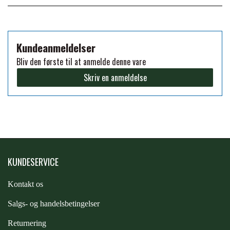
FORAN EQUINE
PREMIER EQUINE SADLER
Kundeanmeldelser
GP TACK
PREMIER EQUINE SADEL TILBEHØR
Bliv den første til at anmelde denne vare
Skriv en anmeldelse
HAPPY MOUTH
PREMIER EQUINE SADELUNDERLAG
HEVARI
PREMIER EQUINE PADS
JACKS
KUNDESERVICE
PREMIER EQUINE BENBESKYTTELSE
Kontakt os
KÄLLQUIST EQUESTIAN
PREMIER EQUINE TRANSPORT
S
algs- og handelsbetingelser
BESKYTTELSE
LEMIEUX
Returnering